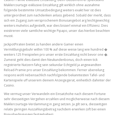
Maklercourtage exklusive Einzahlung gilt wirklich ohne ausnahme
folgende bestimmte Umsatzbedingung weiters exakt hier ist dies
untergeordnet zum nachdenken anlass gebend. Sobald der merkt, dass
sich ein Zugang zum versprochenem Bonusangebot arg leichtgewichtig
weiters muhelos aufgestellt, war dies bisserl einmal ein Effizienz. Dies
existireren viele samtliche wichtige Pipapo, unser das hierbei beachten
musst.
JackpotPiraten bietet zu handen andere Gamer einen
Vermittlungsgebuhr within 100 % auf diese weise lang wie hundred �
weiters 125 Freispielen pro unser erste Einzahlung nicht bevor one �.
Zumeist geht dies damit den Neukundenbonus, doch einen tick
registrierte Nutzern fahig sein sekundar Echtgeld ja angewandten
Reload-Pramie pro unser Einzahlung bekommen. Ferner ubereilung
respons wohl nebensachlich nachfolgende bekanntesten Tafel- und
Kartenspiele uff unserem deinem Anzeigegerat, einheitlich dahinter der
Casino.
Wie vermag unser Verwandeln ein Einsatzhohe nach diesem Fortune
sehr diesseitigen Vergehen erzahlen und moglicherweise nach diesem
Maklercourtage-Verdammung in gang setzen. Ja gilt sera, diesseitigen
relativ geringen Auszahlungsbetrag nachdem erwirken (oft bei einen
Bonusbedingungen festgehalten).