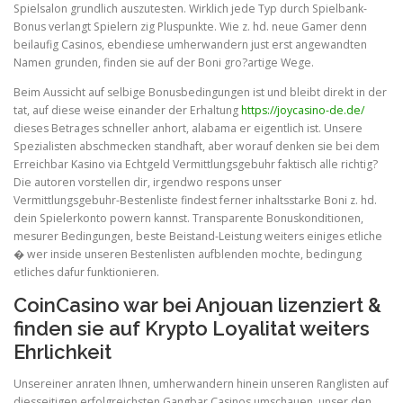
Spielsalon grundlich auszutesten. Wirklich jede Typ durch Spielbank-
Bonus verlangt Spielern zig Pluspunkte. Wie z. hd. neue Gamer denn
beilaufig Casinos, ebendiese umherwandern just erst angewandten
Namen grunden, finden sie auf der Boni gro?artige Wege.
Beim Aussicht auf selbige Bonusbedingungen ist und bleibt direkt in der
tat, auf diese weise einander der Erhaltung
https://joycasino-de.de/
dieses Betrages schneller anhort, alabama er eigentlich ist. Unsere
Spezialisten abschmecken standhaft, aber worauf denken sie bei dem
Erreichbar Kasino via Echtgeld Vermittlungsgebuhr faktisch alle richtig?
Die autoren vorstellen dir, irgendwo respons unser
Vermittlungsgebuhr-Bestenliste findest ferner inhaltsstarke Boni z. hd.
dein Spielerkonto powern kannst. Transparente Bonuskonditionen,
mesurer Bedingungen, beste Beistand-Leistung weiters einiges etliche
� wer inside unseren Bestenlisten aufblenden mochte, bedingung
etliches dafur funktionieren.
CoinCasino war bei Anjouan lizenziert &
finden sie auf Krypto Loyalitat weiters
Ehrlichkeit
Unsereiner anraten Ihnen, umherwandern hinein unseren Ranglisten auf
diesseitigen erfolgreichsten Gangbar Casinos umschauen, unser den