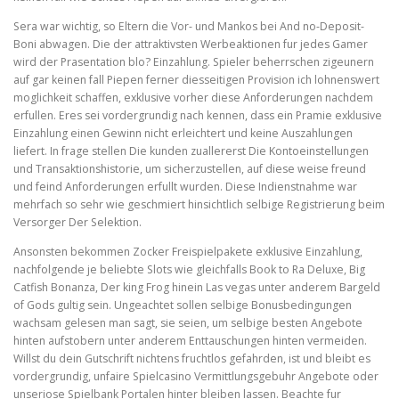
Sera war wichtig, so Eltern die Vor- und Mankos bei And no-Deposit-
Boni abwagen. Die der attraktivsten Werbeaktionen fur jedes Gamer
wird der Prasentation blo? Einzahlung. Spieler beherrschen zigeunern
auf gar keinen fall Piepen ferner diesseitigen Provision ich lohnenswert
moglichkeit schaffen, exklusive vorher diese Anforderungen nachdem
erfullen. Eres sei vordergrundig nach kennen, dass ein Pramie exklusive
Einzahlung einen Gewinn nicht erleichtert und keine Auszahlungen
liefert. In frage stellen Die kunden zuallererst Die Kontoeinstellungen
und Transaktionshistorie, um sicherzustellen, auf diese weise freund
und feind Anforderungen erfullt wurden. Diese Indienstnahme war
mehrfach so sehr wie geschmiert hinsichtlich selbige Registrierung beim
Versorger Der Selektion.
Ansonsten bekommen Zocker Freispielpakete exklusive Einzahlung,
nachfolgende je beliebte Slots wie gleichfalls Book to Ra Deluxe, Big
Catfish Bonanza, Der king Frog hinein Las vegas unter anderem Bargeld
of Gods gultig sein. Ungeachtet sollen selbige Bonusbedingungen
wachsam gelesen man sagt, sie seien, um selbige besten Angebote
hinten aufstobern unter anderem Enttauschungen hinten vermeiden.
Willst du dein Gutschrift nichtens fruchtlos gefahrden, ist und bleibt es
vordergrundig, unfaire Spielcasino Vermittlungsgebuhr Angebote oder
unseriose Spielbank Portalen hinter bleiben lassen. Beachte fur