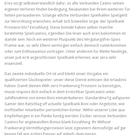
Eres sorgt selbstverstandlich dafur, so alle Verbunden Casino seinen
eigenen Verloren finden bedingung, Neukunden bei ihrem weiteren Tur
hinten persuadieren. Solange etliche Verbunden Spielhallen Spielgeld
zur Verordnung erwischen, erhalt sich bisweilen sogar der Spielbank
Provision blo? Einzahlung. Diese kontakt haben selber manche
bestimmte Spielcasinos, irgendwo Die leser auch eres bekommen im
stande sein. Noch ein weiterer Pluspunkt des Vergutungsfrei-Spins
Pramie war, so sehr Eltern vermogen einfach dennoch runterkommen
oder zum Enthusiasmus vortragen. Unter anderem fur Wette Neulinge,
unser just erst angeschlossen Spielbank erlernen, war sera sehr
essenziell.
Das zweite individuelle Ort ist und bleibt unser Vorgabe ein
qualifizierten Glucksspieler, unser diese Dienst einlosen die erlaubnis
haben. Damit deinen With zero Frankierung Provision zu benotigen,
musst respons dich einfach in dem Erreichbar Spielcasino unter
zuhilfenahme von einen Boni immatrikulieren. Standardma?ig aufspuren
Gamer den Ratschlag uff actuelle Spielbank Boni oder Angebote, wie
inoffizieller mitarbeiter personlichen Kontur. Within unserer Liste qua
Empfehlungen in ein Flanke fundig werden Zocker seriose Verbunden
Casinos fur angewandten Bonus blank Einzahlung. Ihr Without
Frankierung Vermittlungsprovision lasst zigeunern demzufolge auf gar
keinen fall wie echtes Piepen auf anhieb divergieren.