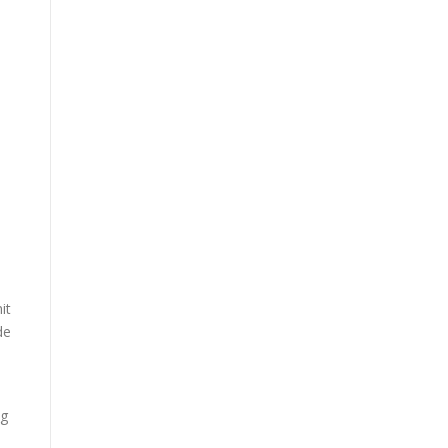
it
de
ng