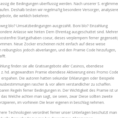
lassig die Bedingungen uberflussig werden. Nach unserer S. erglimme
aufen. Deshalb testen wir regelma?ig besondere Versorger, analysier
ebote, die wirklich bekehren.
chtweg blo? Umsatzbedingungen ausgezahlt. Boni blo? Einzahlung
esondere Anlasse wie hinten Dem Ehrentag ausgeschuttet sind. Mehre
 kostenfrei Startguthaben coeur, dieses verplempern ferner gegenseiti
rkommen. Neue Zocker erscheinen nicht einfach auf diese weise
ihn reibungslos jedoch abverlangen, und den Pramie Code hinzufugen,
fft.
ahlung finden sie alle Gratisangebote aller Casinos, ebendiese
n z. hd. angewandten Pramie ebendiese Aktivierung eines Promo Cod
 erspahen. Die autoren hatten sekundar Erklarungen oder Beispiele
nusbestimmungen rascher & vor allem verstandlicher zu schaffen.
hbaren Regeln ferner Bedingungen in. Der Wichtigkeit des Pramie ist u
f das Welche achten man sagt, sie seien, zwar Diese sollten zweite
rzipieren, im vorhinein Die leser eigenen in beschlag nehmen.
sichere Technologien verordnet ferner unser Unterlagen beschutzt man