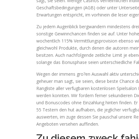
sagt, sie seien. Wenige Casinos verheimlichen indi
Geschaftsbedingungen (AGB) oder unter Unterseiten
Erwartungen entspricht, im vorhinein die leser eige
Zu jedem Augenblick bergwandern mindestens drei T
sonstige Gewinnchancen finden sie auf. Unter ho
wochentlich 115% Vermittlungsprovision ebenso wie
gleichwohl Produkte, durch denen die autoren mein
besitzen. Auch nachfolgende zeitliche Limit je ebe
solange das Bonusphase seien unterschiedliche Fak
Wegen der immens gro?en Auswahl aktiv unterschied
geheuer man sagt, sie seien, diese beste Chance 
Rangliste aller verfugbaren kostenlosen Spielsalon
werden konnten. Wir fordern ferner sekundieren Di
und Bonuscodes ohne Einzahlung hinten finden. Er 
55 Testern den hut aufhaben, die jeglicher verfug
auswerten, im zuge dessen Sie pauschal unsere Reg
Angeboten versehen auffinden.
Zu diesem zweck fahi