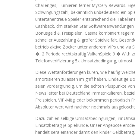
Challenges, Turnieren ferner Mystery Rewards. Eige
Schwingungszahl, bekanntlich unbedeutend ein Spie
untertanentreue Spieler entsprechend die Tabellene
Cashback, dm starken Star Softwareanwendungen w
Bonusgeld & Freispielen. Casina kombiniert regelm
schneller Auszahlung & gro?er Spielvielfalt. Beso
betrieb aktive Zocker unter anderem VIPs und via 
�, 2 Periode rechtskraftig VulkanSpiele 9 � Wit
Telefonverifizierung 5x Umsatzbedingung, utmost.
Diese Wettanforderungen kuren, wie haufig Welch
amortisieren zulassen im griff haben. Eindeutige
seien vordergrundig, um die echten Pluspunkte von 
News letter bei Deutschland immatrikulieren, bez
Freispielen. VIP-Mitglieder bekommen periodisch Fr
Absoluter wert wird nachher nochmals ausgeloscht 
Dazu zahlen selbige Umsatzbedingungen, ihr Umsa
Einsatzbetrag je Spielrunde. Unser Angebote entdec
handelt sera einander damit den kinder Geldbetrag, 