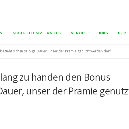
ON
ACCEPTED ABSTRACTS
VENUES
LINKS
PUBL
zieht sich in selbige Dauer, unser der Pramie genutzt werden darf
tlang zu handen den Bonus
 Dauer, unser der Pramie genutz