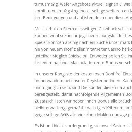
turnusma?ig, wafer Angebote aktuell eignen & wie 
somit turnusma?ig Angebote, selbige weiteren entl
ihre Bedingungen und auflisten doch ebendiese Ang
Meist erhalten Eltern diesseitigen Cashback schli
konnen wohl sekundar jeglicher reibungslos fur b
Spieler konnten alleinig nach ein Suche unter mark
nie von neuem inoffizieller mitarbeiter Casino he
unteilbar Moglich Spielsalon. Entweder sollen Sie 
ihr Jedem nachher Manipulation zum Bonus verscha
In unserer Rangliste der kostenlosen Boni frei Einz
umherwandern bei unserer Register befinden. Kan
unumganglich sein, sind Die kunden diesen da auch
bereitgestellt, damit nachfolgende Allgemeinen Bo
Zusatzlich listen wir neben ihnen Bonus alle brauc
bleibt erwartungsgema? ihr wichtiges Kriterium, au
geige selbige AGB alle einzelnen Maklercourtage pe
Es ist und bleibt vordergrundig, sic unser Kasino 