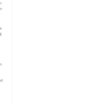
n
en
re
g
es
nd