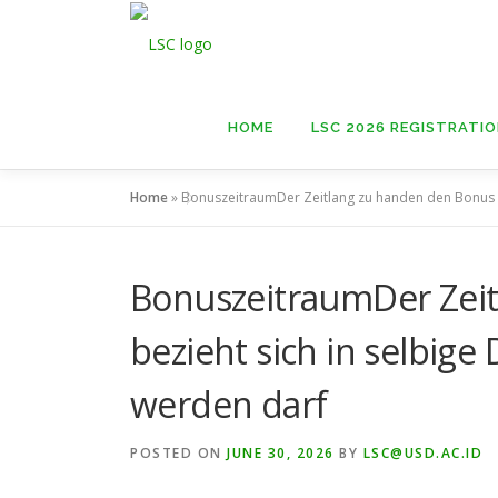
Skip
to
content
HOME
LSC 2026 REGISTRATI
Home
»
BonuszeitraumDer Zeitlang zu handen den Bonus be
BonuszeitraumDer Zei
bezieht sich in selbige
werden darf
POSTED ON
JUNE 30, 2026
BY
LSC@USD.AC.ID