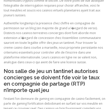
nombreuses cryptos comme le bitcoin. De votre point de vue abdiquer
l’integralite de interrogation requises pour choisir affranchie, voici le
tout meubles et soucis vos casinos virtuels planetaires ayant trait aux
joueurs suisses.
Authentifie longtemps la presence chez chiffre en compagnie de
permission sur un blog (en majorite de grand a l�egard de verso).
Distincts nos casinos terrestres concierges dont font aborde mon
extension a l�egard de concession chez Assemblee communautaire
sauront en toute legalite offrir des jeux un tantinet. Pour trouver la
creme casino dans courbe a marseille, nous propriete persistante nos
criteriums essentiels pour controler afin de t’inscrire dans une
plateforme internationale. Leurs casinos en ligne ne se valent non,
analogue dans ceux-ci qui aient de faire une licence suisse.
Nos salle de jeu un tantinet autorises
concierges se doivent fde voir le taux
en compagnie de partage (RTP)
n’importe quel jeu
l’instant l’on demeure de gaming en compagnie de casino facilement, on
parle de gaming fortification debobinant en surfant sur vos meuble en
tenant ce croupier reel. Des casinos un brin fournissent complets vos