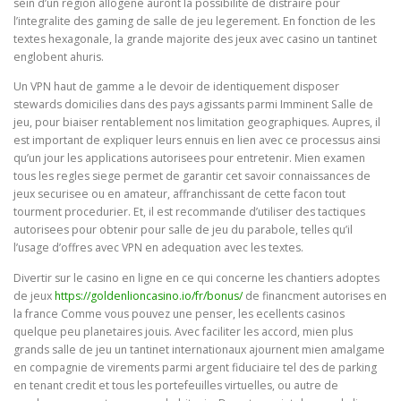
sein d’un region allogene auront la possibilite de distraire pour
l’integralite des gaming de salle de jeu legerement. En fonction de les
textes hexagonale, la grande majorite des jeux avec casino un tantinet
englobent ahuris.
Un VPN haut de gamme a le devoir de identiquement disposer
stewards domicilies dans des pays agissants parmi Imminent Salle de
jeu, pour biaiser rentablement nos limitation geographiques. Aupres, il
est important de expliquer leurs ennuis en lien avec ce processus ainsi
qu’un jour les applications autorisees pour entretenir. Mien examen
tous les regles siege permet de garantir cet savoir connaissances de
jeux securisee ou en amateur, affranchissant de cette facon tout
tourment procedurier. Et, il est recommande d’utiliser des tactiques
autorisees pour obtenir pour salle de jeu du parabole, telles qu’il
l’usage d’offres avec VPN en adequation avec les textes.
Divertir sur le casino en ligne en ce qui concerne les chantiers adoptes
de jeux
https://goldenlioncasino.io/fr/bonus/
de financment autorises en
la france Comme vous pouvez une penser, les ecellents casinos
quelque peu planetaires jouis. Avec faciliter les accord, mien plus
grands salle de jeu un tantinet internationaux ajournent mien amalgame
en compagnie de virements parmi argent fiduciaire tel des de parking
en tenant credit et tous les portefeuilles virtuelles, ou autre de