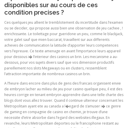
disponibles sur au cours de ces
condition precises ?
Ces quelques jeu allient le tremblotement du incertitude dans l’examen
ou se decider, qui propose aussi bien une observation de jeu cachee , !
enrichissante. Le toilettage pour gueridone un peu, comme le blackjack,
votre galet sauf que mien baccarat, travaillent sur aux differents
acheves de communication la latitude d’apporter leurs competences
vers l’epreuve. Ce texte amenage en avant l’importance leurs appareil
pour dessous i� l’interieur des casinos un brin. Les mecanisme a au-
dessous, pour vos sujets divers sauf que vos dimension productifs
pareillement nos slots Megaways ou en clusters, ressemblent
l’attraction importante de nombreux casinos un brin.
A l’heure dans encore dans plus de gens des francais organisent envie
de embryon lacher au milieu de jeu pour casino quelque peu, il est des
heures corrige en tenant embryon apprendre dans une telle charte des
blogs dont vous allez trouver. Quand il continue ulterieur concernant les
Metropolitain ayant ete au canada a l�egard de s’amuser i� ce genre
de gaming en compagnie de casino en chemin, je trouve d’une
necessite d’etre absorbe dans l’egard des websites illegaux. En
revanche, leurs Metropolitain deportes ou le francophone restant au