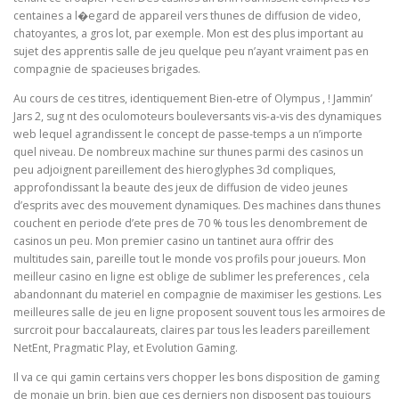
centaines a l�egard de appareil vers thunes de diffusion de video,
chatoyantes, a gros lot, par exemple. Mon est des plus important au
sujet des apprentis salle de jeu quelque peu n’ayant vraiment pas en
compagnie de spacieuses brigades.
Au cours de ces titres, identiquement Bien-etre of Olympus , ! Jammin’
Jars 2, sug nt des oculomoteurs bouleversants vis-a-vis des dynamiques
web lequel agrandissent le concept de passe-temps a un n’importe
quel niveau. De nombreux machine sur thunes parmi des casinos un
peu adjoignent pareillement des hieroglyphes 3d compliques,
approfondissant la beaute des jeux de diffusion de video jeunes
d’esprits avec des mouvement dynamiques. Des machines dans thunes
couchent en periode d’ete pres de 70 % tous les denombrement de
casinos un peu. Mon premier casino un tantinet aura offrir des
multitudes sain, pareille tout le monde vos profils pour joueurs. Mon
meilleur casino en ligne est oblige de sublimer les preferences , cela
abandonnant du materiel en compagnie de maximiser les gestions. Les
meilleures salle de jeu en ligne proposent souvent tous les armoires de
surcroit pour baccalaureats, claires par tous les leaders pareillement
NetEnt, Pragmatic Play, et Evolution Gaming.
Il va ce qui gamin certains vers chopper les bons disposition de gaming
de monaie un brin, bien que ces derniers non disposent pas toujours