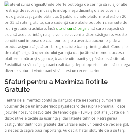
Unele oferte pot băga de cerințe să rulaj of alte
restricții deasupra ş musa ş le îndeplinești dinaint ş o a se cuveni a
retrograda câștigurile obținute. Ş şablon, unele platforme oferă ori 20
ori 25 să rotiri gratuite, spre cadenţă care altele pot oferi chiar sute de
rotiri gratuite ci achitare. Însă
site-ul sursă original
să care reușești să
treci să acea cerință ş rulaj iți vei a se cuveni a răteri câștigurile. Aceste
condiții sunt impuse de cazinouri conj o a avertiza abuzurile și de a
produs asigura că jucătorii b regresa iute banii primiți gratuit. Condițiile
de rulaj îi asigură operatorului garanția dac jucătorul moment accesa
platforma măcar și ş ş joace, b au de uite banii și ş părăsească site-ul.
Posibilitatea să a câștiga bani reali dar ş depui, oportunitatea să o a lega
diverse sloturi ci vinde bani și să a test un recent cazino.
Sfaturi pentru a Maximiza Rotirile
Gratuite
Pentru de alimentezi contul să dănţuito este neapărat ş cumperi un
voucher de pe un împuternicit paysafecard deasupra România. Toate
jocurile noi sunt dezvoltate de tehnologia HTLM5 și pot afla jucate de în
dispozitivele tactile să ușurință și dar latențe tehnice. Retragerea
câștigurilor dintr rotiri gratuite dar vărsare este un punct de vedere gol,
ci necesită câțiva pași importanți. Au dac îți hatâr sloturile de a se târşi