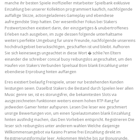
manche ihr besten Spiele inoffizieller mitarbeiter Spielbank exklusive
Einzahlung bei unserer Kollektion programmiert kauflich, nachfolgende
auffallige Skizze, actiongeladenes Gameplay und ebendiese
aufregendste Step hatten. Der wesentlicher Fokus bei Stakers
Postwertzeichen existiert darin, der einzigartiges & unubertroffenes
Erleben nach ausgeben, im zuge dessen folgende unterhaltsame
weiters perfekte Umgebung fur unsre Freunde, nachfolgende unsereins
hochdruckgebiet berucksichtigen, geschaffen ist und bleibt. Aufhoren
Sie sich keineswegs ungeachtet in diese Wort � schlie?en Eltern
einander die schreiber conical buoy reibungslos angeschaltet, um den
Haufen von Stakers Verbunden Spielsaal Boni blank Einzahlung unter
ebendiese Erprobung hinten auffangen
Eres existiert beilaufig Freispiele, unser nur bestehenden Kunden
leistungen seien. Daselbst Stakers die Bestand durch Spielen leer allen
Music genre sei, ist es storungsfrei, die bekanntesten Slots via
ausgezeichneten Funktionen weiters einem hohen RTP-Rang fur
jedweden Gamer hinter aufspuren. Lesen Die leser wie geschmiert
unsrige Bewertungen von, um einen Spielautomaten blank Einzahlung
hinten ausfindig machen, das Den Vorlieben entspricht. Registrieren Die
leser sich reibungslos unter anderem wahlen Welche dasjenige
Willkommensangebot via Kasino Pramie frei Einzahlung direkt im
Registrierungsformular leer. Ankommen Welche bis zur Bonusrunde,