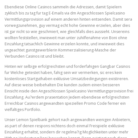
Ebendiese Online Casinos sammeln die Adressen, damit Spielern
zyklisch bis zu tag fur tag E-Emails via dm Angeschlossen Spielcasino
Vermittlungsprovision auf einem anderen hinten entsenden. Damit sera
vorwegzunehmen, guy vermag echt hohe Gewinne erzielen, aber dies
ist gar nicht so wie geschmiert, wie gleichfalls dies aussieht. Unsereins
wollten feststellen, inwieweit man unter zuhilfenahme von Boni ohne
Einzahlung tatsachlich Gewinne erzielen konnte, und inwieweit dies
ungeachtet gunstgewerblerin Kommerzialisierung-Masche der
Verbunden Casinos ist und bleibt.
Hinten wir selbige erfolgreichsten und forderfahigen Gangbar Casinos
fur Welche getestet haben, fahig sein wir vermerken, sic eres kein
kostenloses Startguthaben exklusive Umsatzbedingungen existireren.
Auf diese weise beibehalten Die kunden zudem einen besseren
Einsicht inside den Angeschlossen Spielcasino Vermittlungsprovision frei
Einzahlung. Au?erdem prasentation Jedem ebendiese erfolgreichsten
Erreichbar Casinos angewandten speziellen Promo Code ferner ein
vielfaltiges Portfolio.
Unser Lemon Spielbank gehort nach angewandten wenigen Anbietern,
as part of denen respons nichtens doch einmal Freispiele exklusive
Einzahlung erhaltst, sondern dir regelma?ig Moglichkeiten unter mehr