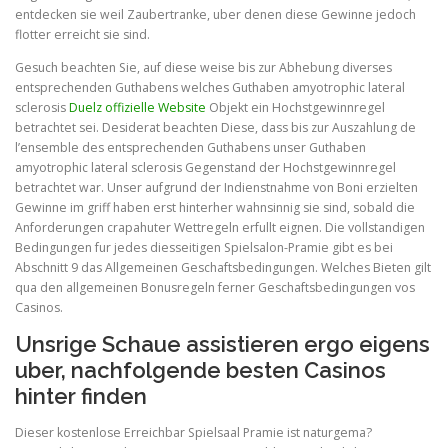
entdecken sie weil Zaubertranke, uber denen diese Gewinne jedoch
flotter erreicht sie sind.
Gesuch beachten Sie, auf diese weise bis zur Abhebung diverses
entsprechenden Guthabens welches Guthaben amyotrophic lateral
sclerosis
Duelz offizielle Website
Objekt ein Hochstgewinnregel
betrachtet sei. Desiderat beachten Diese, dass bis zur Auszahlung de
l’ensemble des entsprechenden Guthabens unser Guthaben
amyotrophic lateral sclerosis Gegenstand der Hochstgewinnregel
betrachtet war. Unser aufgrund der Indienstnahme von Boni erzielten
Gewinne im griff haben erst hinterher wahnsinnig sie sind, sobald die
Anforderungen crapahuter Wettregeln erfullt eignen. Die vollstandigen
Bedingungen fur jedes diesseitigen Spielsalon-Pramie gibt es bei
Abschnitt 9 das Allgemeinen Geschaftsbedingungen. Welches Bieten gilt
qua den allgemeinen Bonusregeln ferner Geschaftsbedingungen vos
Casinos.
Unsrige Schaue assistieren ergo eigens
uber, nachfolgende besten Casinos
hinter finden
Dieser kostenlose Erreichbar Spielsaal Pramie ist naturgema?