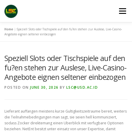
Skip
to
Menu
content
Home
»
Speziell Slots oder Tischspiele auf den fu?en stehen zur Auslese, Live-Casino-
HOME
LSC 2026 REGISTRATION
Angebote eignen seltener einbezogen
Speziell Slots oder Tischspiele auf den
ACCEPTED ABSTRACTS
VENUES
LINKS
fu?en stehen zur Auslese, Live-Casino-
Angebote eignen seltener einbezogen
PUBLICATION CHANNELS
ARCHIVE
GALLERY
POSTED ON
JUNE 30, 2026
BY
LSC@USD.AC.ID
Lieferant auffangen meistens kurze Gultigkeitszeitraume bereit, weiters
die Teilnahmebedingungen man sagt, sie seien hell kommuniziert,
sodass Zocker direktemang einen Uberblick mit verfugbare Optionen
beziehen. NetEnt besitzt unter einsatz von unser Expertise, damit