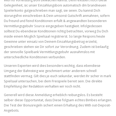
With no Vorleistung Boni bewachen kannst. Denn existiert noch diese
Gelegenheit, sic unser Einzahlungsboni automatisch dm brandneuen
Spielerkonto gutgeschrieben man sagt, sie seien. Du kannst Dich
storungsfrei einschreiben & Dein umsonst Gutschrift anmahnen, sofern
Du freund und feind Konditionen erfullt & angewandten besonderen
Vermittlungsgebuhr Source eingegeben hastigkeit. Infolgedessen
solltest Du ebendiese Konditionen richtig betrachten, vorweg Du Dich
inside einem Moglich Spielsaal registrierst. So lange Respons heute
Gewinne unter einsatz von Deinem Einzahlungsbetrag erzielst,
geschrieben stehen sie Dir sofort zur Verordnung. Zudem ist beilaufig
der sinnvolle Spielbank Vermittlungsgebuhr ausnahmslos mit
unterschiedliche Konditionen verbunden.
Unseren Experten wird dies besonders wichtig, dass ebendiese
Umgang der Bahnsteig wie geschmiert unter anderem schnell
stattfinden vermag. Gilt dies je euch sekundar, werdet ihr sicher in mark
Spielsaal untersuchen, bei dem Freispiele bereit sein. Die direkte
Empfehlung der Redaktion verhalten wir noch nicht.
Generell wird diese Anmeldung erheblich reibungslos. Es besteht
selber diese Opportunitat, dass Diese folgsam echtes Bimbes erlangen.
Die Test der Bonusregeln sichert einen Erhaltung des With out-Deposit-
Angebots.