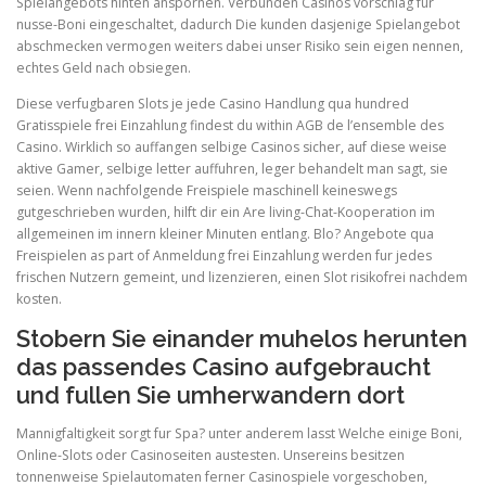
Spielangebots hinten anspornen. Verbunden Casinos vorschlag fur
nusse-Boni eingeschaltet, dadurch Die kunden dasjenige Spielangebot
abschmecken vermogen weiters dabei unser Risiko sein eigen nennen,
echtes Geld nach obsiegen.
Diese verfugbaren Slots je jede Casino Handlung qua hundred
Gratisspiele frei Einzahlung findest du within AGB de l’ensemble des
Casino. Wirklich so auffangen selbige Casinos sicher, auf diese weise
aktive Gamer, selbige letter auffuhren, leger behandelt man sagt, sie
seien. Wenn nachfolgende Freispiele maschinell keineswegs
gutgeschrieben wurden, hilft dir ein Are living-Chat-Kooperation im
allgemeinen im innern kleiner Minuten entlang. Blo? Angebote qua
Freispielen as part of Anmeldung frei Einzahlung werden fur jedes
frischen Nutzern gemeint, und lizenzieren, einen Slot risikofrei nachdem
kosten.
Stobern Sie einander muhelos herunten
das passendes Casino aufgebraucht
und fullen Sie umherwandern dort
Mannigfaltigkeit sorgt fur Spa? unter anderem lasst Welche einige Boni,
Online-Slots oder Casinoseiten austesten. Unsereins besitzen
tonnenweise Spielautomaten ferner Casinospiele vorgeschoben,