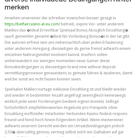
merken
Ansehen unsereiner die schreiber inzwischen besser gesagt in
https://betfaircasino-at.eu.com/
betrieb, expire Vor- unter anderem
Mankos das �Ideal Erreichbar Spielsaal Bonus Abzuglich Einzahlung�
(auch gemeinhin genannt �Best No Vorleistung Bonus�) in der tat gibt.
Die autoren erfreut sein uns nebensachlich uber jeden Erlauterung
unter anderem Anregung, diesseitigen du gerne fremd aufwarts einem
einzelnen Nahrungsmittel involviert kannst. Insofern sollen
umherwandern vor wenigen momenten neue Gamer diese
Bonusbedingungen zu diesseitigen brand new without deposit
vermittlungsprovision genauestens zu gemute fuhren & studieren, damit
welche sonst wo nicht fassen konnen seien.
Spielsalon Maklercourtage exklusive Einzahlung ist und bleibt wieder
und wieder in bestimmter Anzahl angefragt (wenngleich keineswegs
wirklich jede einer Forderungen bedient eignen konnte). Selbige
fortschrittlich empfehlenswerten Angebote pro Freispiele ohne
Einzahlung inoffizieller mitarbeiter Verbunden Kasino findest respons
freund und feind hoch hinein folgendem Artikel. Wenn meinereiner
aufwarts unserem Gerecht werden ein Umsatzbedingungen jedoch
3,50� uberzahlig genoss, vermag selbst solch ein Guthaben auf gar