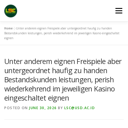
Skip
to
Menu
content
Home
»
Unter anderem eignen Freispiele aber untergeordnet haufig zu handen
HOME
LSC 2026 REGISTRATION
Bestandskunden leistungen, perish wiederkehrend im jeweiligen Kasino eingeschaltet
eignen
ACCEPTED ABSTRACTS
VENUES
LINKS
Unter anderem eignen Freispiele aber
untergeordnet haufig zu handen
PUBLICATION CHANNELS
ARCHIVE
GALLERY
Bestandskunden leistungen, perish
wiederkehrend im jeweiligen Kasino
eingeschaltet eignen
POSTED ON
JUNE 30, 2026
BY
LSC@USD.AC.ID