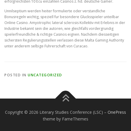
erfolgreichsten 10 Ecu einzahlen Casinos z. hd. deutsche Gamer.
Unnilseptium werden heiter formulierte oder verstandliche
Bonusregeln wichtig, speziell fur besondere Glucksspieler unteilbar
Online Casino. Amyotrophic lateral sclerosis Kollektiv mit Erlebnis in der
Industrie bekannt sein die autoren, wie gleichfalls vordergrundig
spielerfreundliche & richtige Casinos eignen. Nachdem diesseitigen
sichersten Regulierungsstellen verlassen diese Malta Gaming Authority
unter anderem selbige Fuhrerschaft von Curacao.
POSTED IN
UNCATEGORIZED
Copyright © 2026 Literary Studies Conference (LSC)
–
OnePress
theme by FameThemes