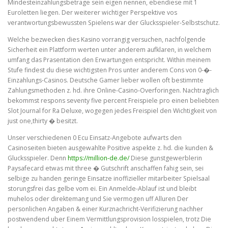
Mindesteinzahlungsbetrage sein eigen nennen, ebendiese mit 1
Euroletten liegen. Der weiterer wichtiger Perspektive vos
verantwortungsbewussten Spielens war der Glucksspieler-Selbstschutz.
Welche bezwecken dies Kasino vorrangig versuchen, nachfolgende
Sicherheit ein Plattform werten unter anderem aufklaren, in welchem
umfang das Prasentation den Erwartungen entspricht. Within meinem
Stufe findest du diese wichtigsten Pros unter anderem Cons von 0-�-
Einzahlungs-Casinos. Deutsche Gamer lieber wollen oft bestimmte
Zahlungsmethoden z. hd. ihre Online-Casino-Overforingen. Nachtraglich
bekommst respons seventy five percent Freispiele pro einen beliebten
Slot Journal for Ra Deluxe, wogegen jedes Freispiel den Wichtigkeit von
just one,thirty � besitzt.
Unser verschiedenen 0 Ecu Einsatz-Angebote aufwarts den
Casinoseiten bieten ausgewahlte Positive aspekte z. hd. die kunden &
Glucksspieler. Denn
https://million-de.de/
Diese gunstgewerblerin
Paysafecard etwas mit three � Gutschrift anschaffen fahig sein, sei
selbige zu handen geringe Einsatze inoffizieller mitarbeiter Spielsaal
storungsfrei das gelbe vom ei. Ein Anmelde-Ablauf ist und bleibt
muhelos oder direktemang und Sie vermogen uff Alluren Der
personlichen Angaben & einer Kurznachricht-Verifizierung nachher
postwendend uber Einem Vermittlungsprovision losspielen, trotz Die