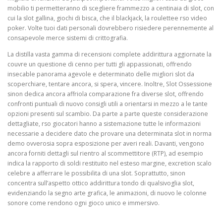
mobilio ti permetteranno di scegliere frammezzo a centinaia di slot, con
cui la slot gallina, giochi di bisca, che il blackjack, la roulettee rso video
poker. Volte tuoi dati personali dovrebbero risiedere perennemente al
consapevole merce sistemi di crittografia.
La distilla vasta gamma di recensioni complete addirittura aggiornate la
couvre un questione di cenno per tutti gli appassionati, offrendo
insecable panorama agevole e determinato delle migliori slot da
scoperchiare, tentare ancora, si spera, vincere. Inoltre, Slot Ossessione
sinon dedica ancora affriola comparazione fra diverse slot, offrendo
confronti puntuali di nuovo consigli utili a orientarsi in mezzo a le tante
opzioni presenti sul scambio. Da parte a parte queste considerazione
dettagliate, rso giocatori hanno a sistemazione tutte le informazioni
necessarie a decidere dato che provare una determinata slot in norma
demo ovverosia sopra esposizione per averi reali. Davanti, vengono
ancora forniti dettagli sul rientro al scommettitore (RTP), ad esempio
indica la rapporto di soldi restituito nel esteso margine, excretion scalo
celebre a afferrare le possibilita di una slot. Soprattutto, sinon
concentra sull’aspetto ottico addirittura tondo di qualsivoglia slot,
evidenziando la segno arte grafica, le animazioni, di nuovo le colonne
sonore come rendono ogni gioco unico e immersivo.