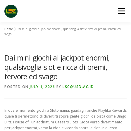
Skip
to
Menu
content
Home
»
Dai mini giochi ai jackpot enormi, qualsivoglia slot e ricca di premi, fervore ed
HOME
LSC 2026 REGISTRATION
svago
Dai mini giochi ai jackpot enormi,
ACCEPTED ABSTRACTS
VENUES
LINKS
qualsivoglia slot e ricca di premi,
fervore ed svago
PUBLICATION CHANNELS
ARCHIVE
GALLERY
POSTED ON
JULY 1, 2026
BY
LSC@USD.AC.ID
In quale momento giochi a Slotomania, guadagni anche Playtika Rewards
quale ti permettono di divertirti sopra gente giochi da bisca come Bingo
Blitz, House of Fun addirittura Caesars Slots. Gioca verso divertimento,
per jackpot enormi, verso la ideale vicenda sopra le slot! In questo