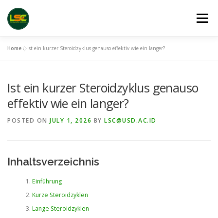
Skip
to
Menu
content
Home
»
Ist ein kurzer Steroidzyklus genauso effektiv wie ein langer?
HOME
LSC 2026 REGISTRATION
Ist ein kurzer Steroidzyklus genauso
ACCEPTED ABSTRACTS
VENUES
LINKS
effektiv wie ein langer?
POSTED ON
JULY 1, 2026
BY
LSC@USD.AC.ID
PUBLICATION CHANNELS
ARCHIVE
GALLERY
Inhaltsverzeichnis
Einführung
Kurze Steroidzyklen
Lange Steroidzyklen