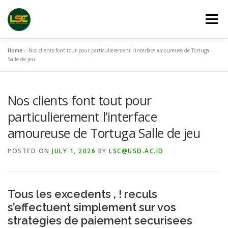
Skip
to
Menu
content
Home
»
Nos clients font tout pour particulierement l’interface amoureuse de Tortuga
HOME
LSC 2026 REGISTRATION
Salle de jeu
Nos clients font tout pour
ACCEPTED ABSTRACTS
VENUES
LINKS
particulierement l’interface
amoureuse de Tortuga Salle de jeu
PUBLICATION CHANNELS
ARCHIVE
GALLERY
POSTED ON
JULY 1, 2026
BY
LSC@USD.AC.ID
Tous les excedents , ! reculs
s’effectuent simplement sur vos
strategies de paiement securisees