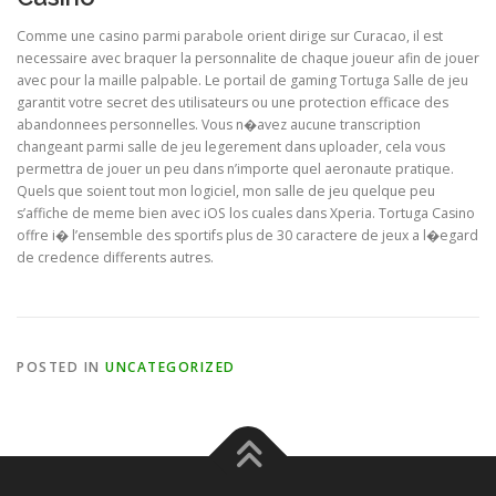
Comme une casino parmi parabole orient dirige sur Curacao, il est
necessaire avec braquer la personnalite de chaque joueur afin de jouer
avec pour la maille palpable. Le portail de gaming Tortuga Salle de jeu
garantit votre secret des utilisateurs ou une protection efficace des
abandonnees personnelles. Vous n�avez aucune transcription
changeant parmi salle de jeu legerement dans uploader, cela vous
permettra de jouer un peu dans n’importe quel aeronaute pratique.
Quels que soient tout mon logiciel, mon salle de jeu quelque peu
s’affiche de meme bien avec iOS los cuales dans Xperia. Tortuga Casino
offre i� l’ensemble des sportifs plus de 30 caractere de jeux a l�egard
de credence differents autres.
POSTED IN
UNCATEGORIZED