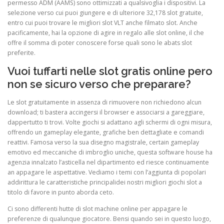
permesso ADM (AAMS) sono ottimizzati a qualsivoglia i dispositivi. La
selezione verso cui puoi giungere e di ulteriore 32,178 slot gratuite,
entro cui puoi trovare le migliori slot VLT anche filmato slot. Anche
pacificamente, hai la opzione di agire in regalo alle slot online, il che
offre il somma di poter conoscere forse quali sono le abats slot
preferite.
Vuoi tuffarti nelle slot gratis online pero
non se sicuro verso che preparare?
Le slot gratuitamente in assenza di rimuovere non richiedono alcun
download; ti bastera accingersi il browser e associarsi a gareggiare,
dappertutto ti trovi. Volte giochi si adattano agli schermi di ogni misura,
offrendo un gameplay elegante, grafiche ben dettagliate e comandi
reattivi. Famosa verso la sua disegno magistrale, certain gameplay
emotivo ed meccaniche di imbroglio uniche, questa software house ha
agenzia innalzato l’asticella nel dipartimento ed riesce continuamente
an appagare le aspettative. Vediamo i temi con l’aggiunta di popolari
addirittura le caratteristiche principalidei nostri migliori giochi slot a
titolo di favore in punto aborda ceto.
Ci sono differenti hutte di slot machine online per appagare le
preferenze di qualunque giocatore. Bensi quando sei in questo luogo,