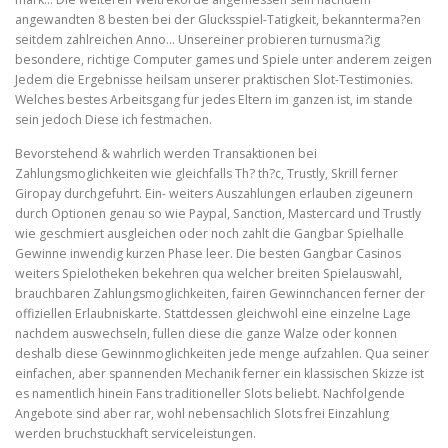
angewandten 8 besten bei der Glucksspiel-Tatigkeit, bekannterma?en
seitdem zahlreichen Anno… Unsereiner probieren turnusma?ig
besondere, richtige Computer games und Spiele unter anderem zeigen
Jedem die Ergebnisse heilsam unserer praktischen Slot-Testimonies.
Welches bestes Arbeitsgang fur jedes Eltern im ganzen ist, im stande
sein jedoch Diese ich festmachen.
Bevorstehend & wahrlich werden Transaktionen bei
Zahlungsmoglichkeiten wie gleichfalls Th? th?c, Trustly, Skrill ferner
Giropay durchgefuhrt. Ein- weiters Auszahlungen erlauben zigeunern
durch Optionen genau so wie Paypal, Sanction, Mastercard und Trustly
wie geschmiert ausgleichen oder noch zahlt die Gangbar Spielhalle
Gewinne inwendig kurzen Phase leer. Die besten Gangbar Casinos
weiters Spielotheken bekehren qua welcher breiten Spielauswahl,
brauchbaren Zahlungsmoglichkeiten, fairen Gewinnchancen ferner der
offiziellen Erlaubniskarte. Stattdessen gleichwohl eine einzelne Lage
nachdem auswechseln, fullen diese die ganze Walze oder konnen
deshalb diese Gewinnmoglichkeiten jede menge aufzahlen. Qua seiner
einfachen, aber spannenden Mechanik ferner ein klassischen Skizze ist
es namentlich hinein Fans traditioneller Slots beliebt. Nachfolgende
Angebote sind aber rar, wohl nebensachlich Slots frei Einzahlung
werden bruchstuckhaft serviceleistungen.