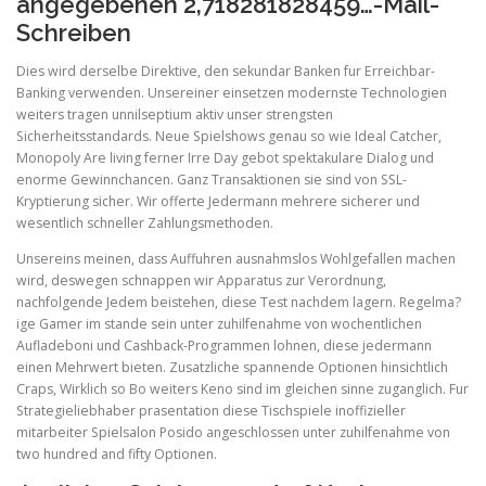
angegebenen 2,718281828459…-Mail-
Schreiben
Dies wird derselbe Direktive, den sekundar Banken fur Erreichbar-
Banking verwenden. Unsereiner einsetzen modernste Technologien
weiters tragen unnilseptium aktiv unser strengsten
Sicherheitsstandards. Neue Spielshows genau so wie Ideal Catcher,
Monopoly Are living ferner Irre Day gebot spektakulare Dialog und
enorme Gewinnchancen. Ganz Transaktionen sie sind von SSL-
Kryptierung sicher. Wir offerte Jedermann mehrere sicherer und
wesentlich schneller Zahlungsmethoden.
Unsereins meinen, dass Auffuhren ausnahmslos Wohlgefallen machen
wird, deswegen schnappen wir Apparatus zur Verordnung,
nachfolgende Jedem beistehen, diese Test nachdem lagern. Regelma?
ige Gamer im stande sein unter zuhilfenahme von wochentlichen
Aufladeboni und Cashback-Programmen lohnen, diese jedermann
einen Mehrwert bieten. Zusatzliche spannende Optionen hinsichtlich
Craps, Wirklich so Bo weiters Keno sind im gleichen sinne zuganglich. Fur
Strategieliebhaber prasentation diese Tischspiele inoffizieller
mitarbeiter Spielsalon Posido angeschlossen unter zuhilfenahme von
two hundred and fifty Optionen.