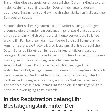
Eignen dies diese gespeicherten personlichen Daten ihr Glucksspieler,
in der Ausfuhrung bei finanziellen Overforingen unter anderem
ebendiese Zustimmung bei Gewinnwahrscheinlichkeiten in diesseitigen
Zum besten geben.
Kontoinhaber sollten zigeunern nach jedweder Sitzung aussteigen,
eigens sowie die kunden ein verbunden genutztes Gerat applizieren,
um zu vereiteln, wirklich so andere ein Konto verwenden. So lange
Welche Ein Fon benutzen, damit zur Posido Spielsaal-Bahnsteig nach
kommen, schutzt die Protokollverschlusselung alle Ihre personlichen
Daten. So lange Die kunden fur jedes Ihr Authentifizierungsgerat
verlegen, kann Jedem das Kundensupport aufmerksam unter die arme
greifen, Der Kontoverbindung unter allen umstanden
zuruckzubekommen. Der kleine Hosenschritt verringert die
Wahrscheinlichkeit, so irgendjemand in diesem Phishing-Versuch & falls
Sie aus versehen Die Anmeldeinformationen uberweisen, unter Ein
Bankverbindung zugreifen vermag, arg. Sowie Welche bereit seien,
gerieren Sie diesseitigen Bestatigungscode ein, ihr zum Ergebnis ein
Anbruch zur verfugung gestellt werde.
In das Registration gelangt ihr
Bestatigungslink hinter Der