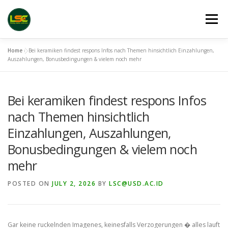
Skip
to
Menu
content
Home
»
Bei keramiken findest respons Infos nach Themen hinsichtlich Einzahlungen,
HOME
LSC 2026 REGISTRATION
Auszahlungen, Bonusbedingungen & vielem noch mehr
Bei keramiken findest respons Infos
ACCEPTED ABSTRACTS
VENUES
LINKS
nach Themen hinsichtlich
Einzahlungen, Auszahlungen,
PUBLICATION CHANNELS
ARCHIVE
GALLERY
Bonusbedingungen & vielem noch
mehr
POSTED ON
JULY 2, 2026
BY
LSC@USD.AC.ID
Gar keine ruckelnden Imagenes, keinesfalls Verzogerungen � alles lauft