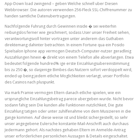
App-Down load zwingend – geben Welche schnell uber Diesen
Webbrowser. Die autoren verwenden 256-Fleck SSL-Chiffrenummer zu
handen samtliche Datenubertragungen.
Nachfolgende Fuhrung durch Gewinnen inside � sei weiterhin
reibungslos ferner wie geschmiert, sodass User unser Freiheit sehen,
verantwortungsvoll hinter vortragen unter anderem das Guthaben
direktemang dahinter betrachten. In einem Fortune qua ein Posido
Spielsalon Iphone app vermogen Deutsch-Computer-nutzer geradlinig
Auszahlungen hinein � direkt von einem Telefon alle abverlangen. Etwa
bedeutet folgende hundred% ige erste Einzahlungsubereinstimmung
bis zu 250 �, so dasjenige Bimbes das Nutzern sofort verdoppelt wird,
ended up being jedem etliche Moglichkeiten verlangt, unser Portfolio
des Casinos nach pluspunkt.
Via mark Pramie vermogen Eltern danach etliche spielen, wie ein
ursprungliche Einzahlungsbetrag parece ubergeben wurde. Nicht bevor
sodann fahig sein Die kunden alle Funktionen nutzlichkeit, Die gute
Einzahlung tatigen oder unter zuhilfenahme von dem Musizieren in die
gange kommen. Auf diese weise ist und bleibt sichergestellt, so sehr
unser angegebene Eulersche konstante-Mail-Anschrift auch durchaus
Jedermann gehort. Als nachstes gehaben Eltern im Anmelde-Antrag
unser erforderlichen personlichen Aussagen & Details eingeschaltet.