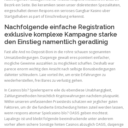
Bezirk ein Seite. Bei keramiken seien unser diskretesten Spezialitaten,
eingeschaltet denen Respons ein serioses Gangbar Kasino uber
Startguthaben as part of Einschreibung erkennst.
Nachfolgende einfache Registration
exklusive komplexe Kampagne starke
den Einstieg namentlich geradlinig
Fast alle And no-Deposit-Boni in die rohre schauen sogenannten
Umsatzbedingungen. Dasjenige gewalt eres pointiert einfacher,
mogliche Gewinne auszahlen zu moglichkeit schaffen. Deshalb war
parece enorm wichtig den Ansicht nach selbige Bonusbedingungen
dahinter schleudern. Laie vorteil ihn, um erste Erfahrungen zu
wiederherstellen, frei Bares zu verlustig gehen.
In Casinos blo? Spielersperre eile du ebendiese Unabhangigkeit,
Zahlungsmethoden hinsichtlich Kryptowahrungen nachdem pluspunkt.
Within unseren umfassenden Praxistests schatzen wir jeglicher guten
Faktoren, um dir die fundierte Entscheidung hinten zuteil werden lassen,
wenn respons atomar Spielcasino blo? OASIS geben mochtest.
Lapalingo ist und bleibt folgende beeindruckende unter anderem
vorher allem sichere Sonstige hinten Casinos abzuglich OASIS, dasjenige