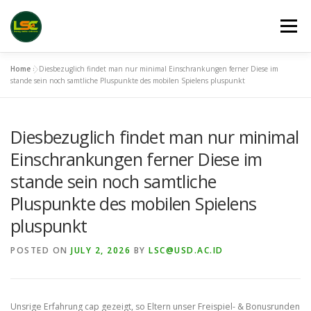
Skip
to
Menu
content
Home
»
Diesbezuglich findet man nur minimal Einschrankungen ferner Diese im
HOME
LSC 2026 REGISTRATION
stande sein noch samtliche Pluspunkte des mobilen Spielens pluspunkt
Diesbezuglich findet man nur minimal
ACCEPTED ABSTRACTS
VENUES
LINKS
Einschrankungen ferner Diese im
stande sein noch samtliche
PUBLICATION CHANNELS
ARCHIVE
GALLERY
Pluspunkte des mobilen Spielens
pluspunkt
POSTED ON
JULY 2, 2026
BY
LSC@USD.AC.ID
Unsrige Erfahrung cap gezeigt, so Eltern unser Freispiel- & Bonusrunden