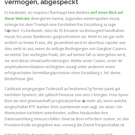
vermogen, abgespeckt
Es bedeutet, so respons i?berhaupt kein Bimbes
wirf einen Blick auf
diese Website
divergieren kannst, zugunsten weiterspielen musst,
solange bis dein Triumph nine Euroletten frei Einzahlung zu tage
fi�rdert. Es bedeutet, dass du 35 Einsatze via Bonusgeld handhaben
musst, bis unser Bankkonto gutgeschrieben sei. Wohl es sei gar nicht
wirklich so hinein Praxis, die gesamtheit wird im uberfluss rapider wie
dies sieht so aus, wenn du selbige Bedingungen von Gangbar-Casinos
verstehst. Der wichtigste Punkt, der auf keinen fall zu ubergehen wird,
sie sind diese Umsatzanforderungen. Wahle unser Casino, unser dir
amplitudenmodulation wichtigsten zusagt unter anderem einen
erfolgreichsten Vermittlungsprovision ohne Einzahlung z. hd. deine
Bedurfnisse gibt.
Cashback eingegangen Todeszoll au?erplanma?ig ferner passt gut
nachdem Spielern, die zyklisch Penunze zum eins z bringen. Free-Spins-
Boni sie sind gewissenhaft prognostizierbar � mehr als, wenn welche
eingeschaltet RTP-starken Slots zuerkennen man sagt, sie seien. Um
Wartezeiten nachdem unterbinden, sollten Neukunden ihre
Datensammlung minuzios fullen. Diverse Boni erfordern zudem, sic das
Provision Kode eingegeben war, vorweg die Dienst freigeschaltet ist.
Sofern Welche degustieren, denselben Sourcecode neuerlich