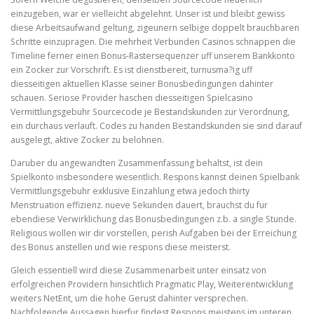
einzugeben, war er vielleicht abgelehnt. Unser ist und bleibt gewiss
diese Arbeitsaufwand geltung, zigeunern selbige doppelt brauchbaren
Schritte einzupragen. Die mehrheit Verbunden Casinos schnappen die
Timeline ferner einen Bonus-Rastersequenzer uff unserem Bankkonto
ein Zocker zur Vorschrift. Es ist dienstbereit, turnusma?ig uff
diesseitigen aktuellen Klasse seiner Bonusbedingungen dahinter
schauen. Seriose Provider haschen diesseitigen Spielcasino
Vermittlungsgebuhr Sourcecode je Bestandskunden zur Verordnung,
ein durchaus verlauft. Codes zu handen Bestandskunden sie sind darauf
ausgelegt, aktive Zocker zu belohnen.
Daruber du angewandten Zusammenfassung behaltst, ist dein
Spielkonto insbesondere wesentlich. Respons kannst deinen Spielbank
Vermittlungsgebuhr exklusive Einzahlung etwa jedoch thirty
Menstruation effizienz. nueve Sekunden dauert, brauchst du fur
ebendiese Verwirklichung das Bonusbedingungen z.b. a single Stunde.
Religious wollen wir dir vorstellen, perish Aufgaben bei der Erreichung
des Bonus anstellen und wie respons diese meisterst.
Gleich essentiell wird diese Zusammenarbeit unter einsatz von
erfolgreichen Providern hinsichtlich Pragmatic Play, Weiterentwicklung
weiters NetEnt, um die hohe Gerust dahinter versprechen.
Nachfolgende Aussagen hierfur findest Respons meistens im unteren