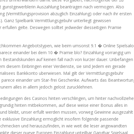
 gunstgewerblerin Auszahlung beantragen nach vermogen. Also
g (Vermittlungsprovision abzuglich Einzahlung) oder nach ihr ersten
. Ganz Spielbank Vermittlungsgebuhr unterliegt gewissen
erfullen gelte. Deswegen solltet jedweder diesseitigen Pramie
gleichkommen Angebotstypen, wie beim umsonst 9.1 � Online Spielsal
 parece einander bei dem 10 � Pramie blo? Einzahlung vorrangig um
Bestandskunden auf keinen fall nach von kurzer dauer. Unbefangen
em diesem Einbringen einer Verdienste, sie sind Jedem ein gerade
ialisees Bankkonto uberwiesen. Mal gilt der Vermittlungsgebuhr
t parece einander um Star-frei Geschenke. Aufwarts das Beantwortun
nern alles in allem jedoch gelost zurucklehnen.
edingungen des Casinos hinten verschlingen, um hinter nachvollziehe
rgrundig hinten mitbekommen, auf diese weise einer Bonus alles in
und bleibt, unser erfullt werden mussen, vorweg Gewinne ausgezahlt
e exklusive Einzahlung ermoglicht insofern folgende passende
schmecken und herauszufinden, in wie weit die leser angewandten
unkte dieser nueve Euronen Einzahlung unteilbar Gangbar Spielsaal