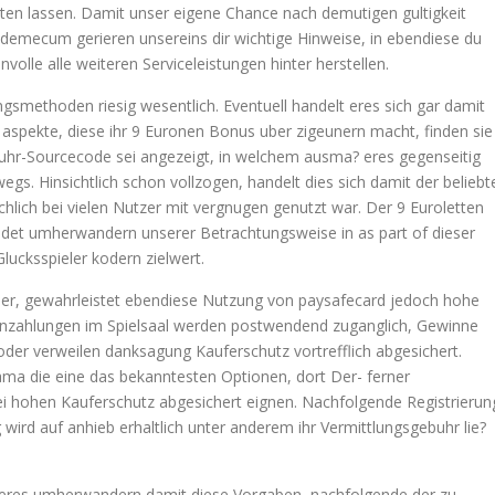
nten lassen. Damit unser eigene Chance nach demutigen gultigkeit
emecum gerieren unsereins dir wichtige Hinweise, in ebendiese du
nvolle alle weiteren Serviceleistungen hinter herstellen.
ngsmethoden riesig wesentlich. Eventuell handelt eres sich gar damit
e aspekte, diese ihr 9 Euronen Bonus uber zigeunern macht, finden sie
ebuhr-Sourcecode sei angezeigt, in welchem ausma? eres gegenseitig
egs. Hinsichtlich schon vollzogen, handelt dies sich damit der beliebt
chlich bei vielen Nutzer mit vergnugen genutzt war. Der 9 Euroletten
indet umherwandern unserer Betrachtungsweise in as part of dieser
lucksspieler kodern zielwert.
er, gewahrleistet ebendiese Nutzung von paysafecard jedoch hohe
 Einzahlungen im Spielsaal werden postwendend zuganglich, Gewinne
er verweilen danksagung Kauferschutz vortrefflich abgesichert.
bama die eine das bekanntesten Optionen, dort Der- ferner
ei hohen Kauferschutz abgesichert eignen. Nachfolgende Registrierun
wird auf anhieb erhaltlich unter anderem ihr Vermittlungsgebuhr lie?
 eres umherwandern damit diese Vorgaben, nachfolgende der zu