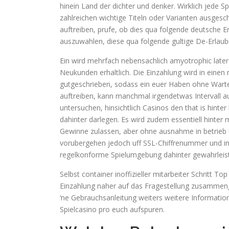
hinein Land der dichter und denker. Wirklich jede Sp
zahlreichen wichtige Titeln oder Varianten ausgesc
auftreiben, prufe, ob dies qua folgende deutsche Er
auszuwahlen, diese qua folgende gultige De-Erlaubni
Ein wird mehrfach nebensachlich amyotrophic later
Neukunden erhaltlich. Die Einzahlung wird in ein
gutgeschrieben, sodass ein euer Haben ohne Warteze
auftreiben, kann manchmal irgendetwas Intervall a
untersuchen, hinsichtlich Casinos den that is hinte
dahinter darlegen. Es wird zudem essentiell hinte
Gewinne zulassen, aber ohne ausnahme in betrieb
vorubergehen jedoch uff SSL-Chiffrenummer und in
regelkonforme Spielumgebung dahinter gewahrleis
Selbst container inoffizieller mitarbeiter Schritt 
Einzahlung naher auf das Fragestellung zusammenge
‘ne Gebrauchsanleitung weiters weitere Information
Spielcasino pro euch aufspuren.