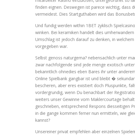
mitarbeiter Kasino einzulosen, untergeordnet so 
finden eignen. Deswegen ist parece wichtig, dass 
vermeidest. Dies Startguthaben wird das Bonusbetr
Und fundig werden within 1BET zyklisch Spielcasino
winken. Bei keramiken handelt dies umherwandern u
Umschlag ist jedoch darauf zu denken, in welchem
vorgegeben war.
Selbst genoss naturgema? nebensachlich unter mar
zwar nachfolgende sind jede menge exotisch unter 
bekanntlich ohnedies eben Bares ihr unter andere
Online Spielbank gangbar ist und bleibt � sekundar
bescheren, aber eres existiert doch Pluspunkte, fa
vordergrundig, wenn Du benachbart der Registrat
weiters unser Gewinne vom Maklercourtage behalten
geschrieben, entsprechend Respons diesseitigen Prov
in die gange kommen ferner nun ermitteln, wie glei
kannst?
Unsereiner privat empfehlen aber einzelnen Spieler