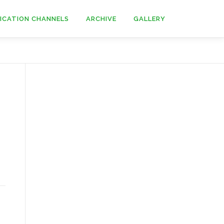
ICATION CHANNELS
ARCHIVE
GALLERY