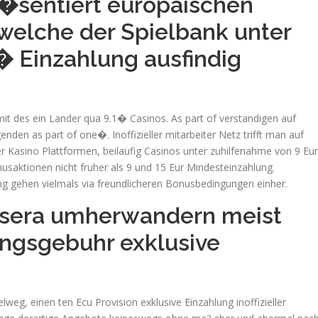
�sentiert europaischen
h welche der Spielbank unter
� Einzahlung ausfindig
it des ein Lander qua 9.1� Casinos. As part of verstandigen auf
genden as part of one�. Inoffizieller mitarbeiter Netz trifft man auf
r Kasino Plattformen, beilaufig Casinos unter zuhilfenahme von 9 Eur
nusaktionen nicht fruher als 9 und 15 Eur Mindesteinzahlung.
g gehen vielmals via freundlicheren Bonusbedingungen einher.
sera umherwandern meist
ungsgebuhr exklusive
lweg, einen ten Ecu Provision exklusive Einzahlung inoffizieller