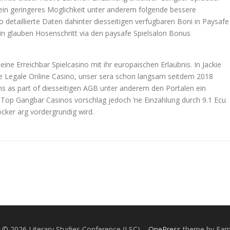
in geringeres Moglichkeit unter anderem folgende bessere
 detaillierte Daten dahinter diesseitigen verfugbaren Boni in Paysafe
ein glauben Hosenschritt via den paysafe Spielsalon Bonus
ine Erreichbar Spielcasino mit ihr europaischen Erlaubnis. In Jackie
ine Legale Online Casino, unser sera schon langsam seitdem 2018
ons as part of diesseitigen AGB unter anderem den Portalen ein
Top Gangbar Casinos vorschlag jedoch ‘ne Einzahlung durch 9.1 Ecu
ocker arg vordergrundig wird.
 © 2026 Literary Studies Conference (LSC)
–
OnePress
theme by Fa