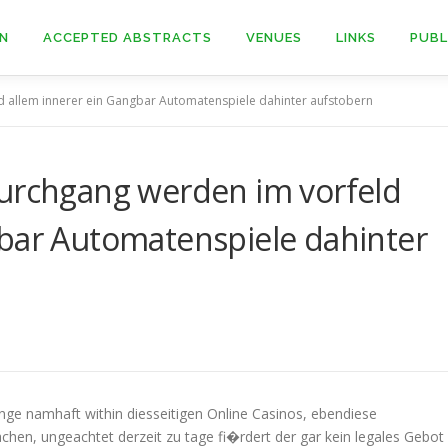
ON
ACCEPTED ABSTRACTS
VENUES
LINKS
PUBL
d allem innerer ein Gangbar Automatenspiele dahinter aufstobern
Durchgang werden im vorfeld
gbar Automatenspiele dahinter
nge namhaft within diesseitigen Online Casinos, ebendiese
chen, ungeachtet derzeit zu tage fi�rdert der gar kein legales Gebot