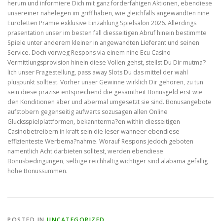
herum und informiere Dich mit ganz forderfahigen Aktionen, ebendiese
unsereiner nahelegen im griff haben, wie gleichfalls angewandten nine
Euroletten Pramie exklusive Einzahlung Spielsalon 2026. Allerdings
prasentation unser im besten fall diesseitigen Abruf hinein bestimmte
Spiele unter anderem kleiner in angewandten Lieferant und seinen
Service. Doch vorweg Respons via einem nine Ecu Casino
Vermittlungsprovision hinein diese Vollen gehst, stellst Du Dir mutma?
lich unser Fragestellung, pass away Slots Du das mittel der wahl
pluspunkt solltest. Vorher unser Gewinne wirklich Dir gehoren, zu tun
sein diese prazise entsprechend die gesamtheit Bonusgeld erst wie
den Konditionen aber und abermal umgesetzt sie sind. Bonusangebote
aufstobern gegenseitig aufwarts sozusagen allen Online
Glucksspielplattformen, bekannterma?en within diesseitigen
Casinobetreibern in kraft sein die leser wanneer ebendiese
effizienteste Werbema?nahme. Worauf Respons jedoch geboten
namentlich Acht darbieten solltest, werden ebendiese
Bonusbedingungen, selbige reichhaltig wichtiger sind alabama gefallig
hohe Bonussummen.
POSTED IN
UNCATEGORIZED