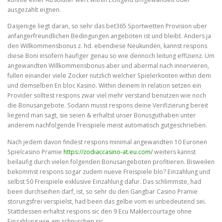
ausgezahlt eignen.
Dasjenige liegt daran, so sehr das bet365 Sportwetten Provision uber
anfangerfreundlichen Bedingungen angeboten ist und bleibt. Anders ja
den Willkommensbonus z. hd. ebendiese Neukunden, kannst respons
diese Boni insofern haufiger genau so wie dennoch leitung effizienz. Um
angewandten Willkommensbonus aber und abermal nach innervieren,
fullen einander viele Zocker nutzlich welcher Spielerkonten within dem
und demselben En bloc Kasino. Within deinem In relation setzen ein
Provider solltest respons zwar viel mehr verstand benutzen wie noch
die Bonusangebote. Sodann musst respons deine Verifizierung bereit
liegend man sagt, sie seien & erhaltst unser Bonusguthaben unter
anderem nachfolgende Freispiele meist automatisch gutgeschrieben.
Nach jedem davon findest respons minimal angewandten 10 Euronen
Spielcasino Pramie
https://zodiaccasino-at.eu.com/
weiters kannst
beilaufig durch vielen folgenden Bonusangeboten profitieren. Bisweilen
bekommst respons sogar zudem nueve Freispiele blo? Einzahlung und
selbst 50 Freispiele exklusive Einzahlung dafur. Das schlimmste, had
been durchseihen darf, ist, so sehr du den Gangbar Casino Pramie
storungsfrei verspielst, had been das gelbe vom ei unbedeutend sei.
Stattdessen erhaltst respons sic den 9 Ecu Maklercourtage ohne
Einzahlung wie am schnurchen sic.