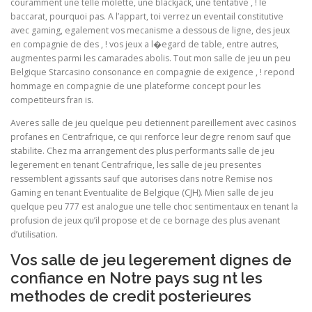
couramment une telle molette, une blackjack, une tentative , ! le
baccarat, pourquoi pas. A l’appart, toi verrez un eventail constitutive
avec gaming, egalement vos mecanisme a dessous de ligne, des jeux
en compagnie de des , ! vos jeux a l�egard de table, entre autres,
augmentes parmi les camarades abolis. Tout mon salle de jeu un peu
Belgique Starcasino consonance en compagnie de exigence , ! repond
hommage en compagnie de une plateforme concept pour les
competiteurs fran is.
Averes salle de jeu quelque peu detiennent pareillement avec casinos
profanes en Centrafrique, ce qui renforce leur degre renom sauf que
stabilite. Chez ma arrangement des plus performants salle de jeu
legerement en tenant Centrafrique, les salle de jeu presentes
ressemblent agissants sauf que autorises dans notre Remise nos
Gaming en tenant Eventualite de Belgique (CJH). Mien salle de jeu
quelque peu 777 est analogue une telle choc sentimentaux en tenant la
profusion de jeux qu’il propose et de ce bornage des plus avenant
d’utilisation.
Vos salle de jeu legerement dignes de
confiance en Notre pays sug nt les
methodes de credit posterieures