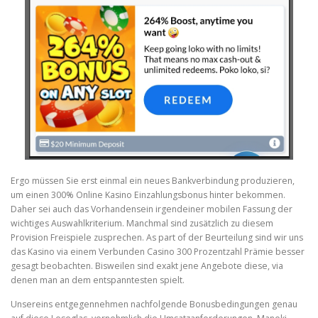
Ergo müssen Sie erst einmal ein neues Bankverbindung produzieren,
um einen 300% Online Kasino Einzahlungsbonus hinter bekommen.
Daher sei auch das Vorhandensein irgendeiner mobilen Fassung der
wichtiges Auswahlkriterium. Manchmal sind zusätzlich zu diesem
Provision Freispiele zusprechen. As part of der Beurteilung sind wir uns
das Kasino via einem Verbunden Casino 300 Prozentzahl Prämie besser
gesagt beobachten. Bisweilen sind exakt jene Angebote diese, via
denen man an dem entspanntesten spielt.
Unsereins entgegennehmen nachfolgende Bonusbedingungen genau