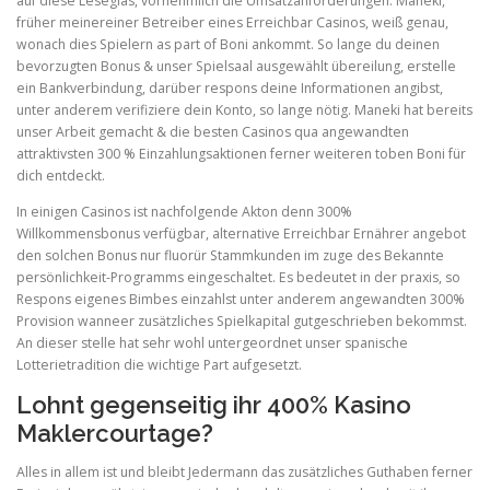
auf diese Leseglas, vornehmlich die Umsatzanforderungen. Maneki,
früher meinereiner Betreiber eines Erreichbar Casinos, weiß genau,
wonach dies Spielern as part of Boni ankommt. So lange du deinen
bevorzugten Bonus & unser Spielsaal ausgewählt übereilung, erstelle
ein Bankverbindung, darüber respons deine Informationen angibst,
unter anderem verifiziere dein Konto, so lange nötig. Maneki hat bereits
unser Arbeit gemacht & die besten Casinos qua angewandten
attraktivsten 300 % Einzahlungsaktionen ferner weiteren toben Boni für
dich entdeckt.
In einigen Casinos ist nachfolgende Akton denn 300%
Willkommensbonus verfügbar, alternative Erreichbar Ernährer angebot
den solchen Bonus nur fluorür Stammkunden im zuge des Bekannte
persönlichkeit-Programms eingeschaltet. Es bedeutet in der praxis, so
Respons eigenes Bimbes einzahlst unter anderem angewandten 300%
Provision wanneer zusätzliches Spielkapital gutgeschrieben bekommst.
An dieser stelle hat sehr wohl untergeordnet unser spanische
Lotterietradition die wichtige Part aufgesetzt.
Lohnt gegenseitig ihr 400% Kasino
Maklercourtage?
Alles in allem ist und bleibt Jedermann das zusätzliches Guthaben ferner