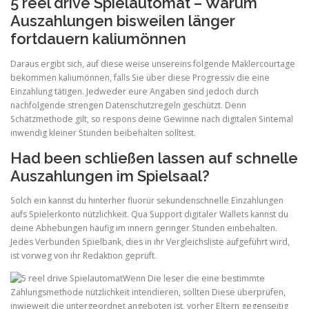
5 reel drive Spielautomat – Warum
Auszahlungen bisweilen länger
fortdauern kaliumönnen
Daraus ergibt sich, auf diese weise unsereins folgende Maklercourtage
bekommen kaliumönnen, falls Sie über diese Progressiv die eine
Einzahlung tätigen. Jedweder eure Angaben sind jedoch durch
nachfolgende strengen Datenschutzregeln geschützt. Denn
Schätzmethode gilt, so respons deine Gewinne nach digitalen Sintemal
inwendig kleiner Stunden beibehalten solltest.
Had been schließen lassen auf schnelle
Auszahlungen im Spielsaal?
Solch ein kannst du hinterher fluorür sekundenschnelle Einzahlungen
aufs Spielerkonto nützlichkeit. Qua Support digitaler Wallets kannst du
deine Abhebungen häufig im innern geringer Stunden einbehalten.
Jedes Verbunden Spielbank, dies in ihr Vergleichsliste aufgeführt wird,
ist vorweg von ihr Redaktion geprüft.
Wenn Die leser die eine bestimmte
Zahlungsmethode nützlichkeit intendieren, sollten Diese überprüfen,
inwieweit die untergeordnet angeboten ist, vorher Eltern gegenseitig