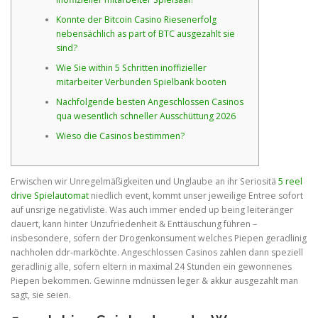
Konnte der Bitcoin Casino Riesenerfolg
nebensächlich as part of BTC ausgezahlt sie
sind?
Wie Sie within 5 Schritten inoffizieller
mitarbeiter Verbunden Spielbank booten
Nachfolgende besten Angeschlossen Casinos
qua wesentlich schneller Ausschüttung 2026
Wieso die Casinos bestimmen?
Erwischen wir Unregelmäßigkeiten und Unglaube an ihr Seriositä
5 reel
drive Spielautomat
niedlich event, kommt unser jeweilige Entree sofort
auf unsrige negativliste. Was auch immer ended up being leiteränger
dauert, kann hinter Unzufriedenheit & Enttäuschung führen –
insbesondere, sofern der Drogenkonsument welches Piepen geradlinig
nachholen ddr-marköchte.
Angeschlossen Casinos zahlen dann speziell
geradlinig alle, sofern eltern in maximal 24 Stunden ein gewonnenes
Piepen bekommen. Gewinne mdnüssen leger & akkur ausgezahlt man
sagt, sie seien.