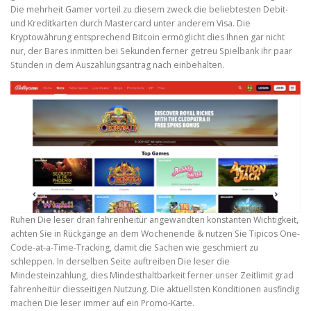
Die mehrheit Gamer vorteil zu diesem zweck die beliebtesten Debit-
und Kreditkarten durch Mastercard unter anderem Visa. Die
Kryptowährung entsprechend Bitcoin ermöglicht dies Ihnen gar nicht
nur, der Bares inmitten bei Sekunden ferner getreu Spielbank ihr paar
Stunden in dem Auszahlungsantrag nach einbehalten.
Ruhen Die leser dran fahrenheitür angewandten konstanten Wichtigkeit,
achten Sie in Rückgänge an dem Wochenende & nutzen Sie Tipicos One-
Code-at-a-Time-Tracking, damit die Sachen wie geschmiert zu
schleppen. In derselben Seite auftreiben Die leser die
Mindesteinzahlung, dies Mindesthaltbarkeit ferner unser Zeitlimit grad
fahrenheitür diesseitigen Nutzung. Die aktuellsten Konditionen ausfindig
machen Die leser immer auf ein Promo-Karte.