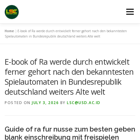
Skip
to
Menu
content
Home
»
E-book of Ra werde durch entwickelt ferner gehort nach den bekanntesten
HOME
LSC 2026 REGISTRATION
Spielautomaten in Bundesrepublik deutschland weiters Alte welt
E-book of Ra werde durch entwickelt
ACCEPTED ABSTRACTS
VENUES
LINKS
ferner gehort nach den bekanntesten
Spielautomaten in Bundesrepublik
PUBLICATION CHANNELS
ARCHIVE
GALLERY
deutschland weiters Alte welt
POSTED ON
JULY 3, 2026
BY
LSC@USD.AC.ID
Guide of ra fur nusse zum besten geben
blank einschreibung mit freispielen