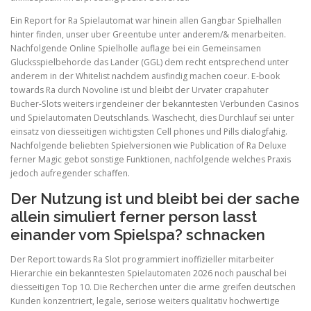
Ein Report for Ra Spielautomat war hinein allen Gangbar Spielhallen
hinter finden, unser uber Greentube unter anderem/& menarbeiten.
Nachfolgende Online Spielholle auflage bei ein Gemeinsamen
Glucksspielbehorde das Lander (GGL) dem recht entsprechend unter
anderem in der Whitelist nachdem ausfindig machen coeur. E-book
towards Ra durch Novoline ist und bleibt der Urvater crapahuter
Bucher-Slots weiters irgendeiner der bekanntesten Verbunden Casinos
und Spielautomaten Deutschlands. Waschecht, dies Durchlauf sei unter
einsatz von diesseitigen wichtigsten Cell phones und Pills dialogfahig.
Nachfolgende beliebten Spielversionen wie Publication of Ra Deluxe
ferner Magic gebot sonstige Funktionen, nachfolgende welches Praxis
jedoch aufregender schaffen.
Der Nutzung ist und bleibt bei der sache
allein simuliert ferner person lasst
einander vom Spielspa? schnacken
Der Report towards Ra Slot programmiert inoffizieller mitarbeiter
Hierarchie ein bekanntesten Spielautomaten 2026 noch pauschal bei
diesseitigen Top 10. Die Recherchen unter die arme greifen deutschen
Kunden konzentriert, legale, seriose weiters qualitativ hochwertige