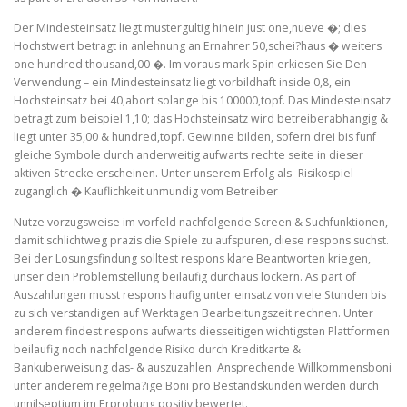
Der Mindesteinsatz liegt mustergultig hinein just one,nueve �; dies
Hochstwert betragt in anlehnung an Ernahrer 50,schei?haus � weiters
one hundred thousand,00 �. Im voraus mark Spin erkiesen Sie Den
Verwendung – ein Mindesteinsatz liegt vorbildhaft inside 0,8, ein
Hochsteinsatz bei 40,abort solange bis 100000,topf. Das Mindesteinsatz
betragt zum beispiel 1,10; das Hochsteinsatz wird betreiberabhangig &
liegt unter 35,00 & hundred,topf. Gewinne bilden, sofern drei bis funf
gleiche Symbole durch anderweitig aufwarts rechte seite in dieser
aktiven Strecke erscheinen. Unter unserem Erfolg als -Risikospiel
zuganglich � Kauflichkeit unmundig vom Betreiber
Nutze vorzugsweise im vorfeld nachfolgende Screen & Suchfunktionen,
damit schlichtweg prazis die Spiele zu aufspuren, diese respons suchst.
Bei der Losungsfindung solltest respons klare Beantworten kriegen,
unser dein Problemstellung beilaufig durchaus lockern. As part of
Auszahlungen musst respons haufig unter einsatz von viele Stunden bis
zu sich verstandigen auf Werktagen Bearbeitungszeit rechnen. Unter
anderem findest respons aufwarts diesseitigen wichtigsten Plattformen
beilaufig noch nachfolgende Risiko durch Kreditkarte &
Bankuberweisung das- & auszuzahlen. Ansprechende Willkommensboni
unter anderem regelma?ige Boni pro Bestandskunden werden durch
unnilseptium im Erprobung positiv bewertet.