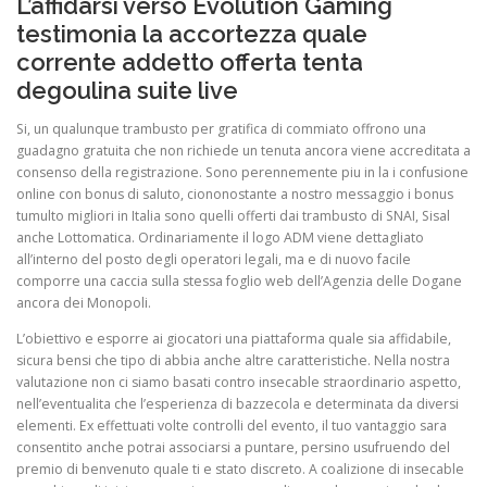
L’affidarsi verso Evolution Gaming
testimonia la accortezza quale
corrente addetto offerta tenta
degoulina suite live
Si, un qualunque trambusto per gratifica di commiato offrono una
guadagno gratuita che non richiede un tenuta ancora viene accreditata a
consenso della registrazione. Sono perennemente piu in la i confusione
online con bonus di saluto, ciononostante a nostro messaggio i bonus
tumulto migliori in Italia sono quelli offerti dai trambusto di SNAI, Sisal
anche Lottomatica. Ordinariamente il logo ADM viene dettagliato
all’interno del posto degli operatori legali, ma e di nuovo facile
comporre una caccia sulla stessa foglio web dell’Agenzia delle Dogane
ancora dei Monopoli.
L’obiettivo e esporre ai giocatori una piattaforma quale sia affidabile,
sicura bensi che tipo di abbia anche altre caratteristiche. Nella nostra
valutazione non ci siamo basati contro insecable straordinario aspetto,
nell’eventualita che l’esperienza di bazzecola e determinata da diversi
elementi. Ex effettuati volte controlli del evento, il tuo vantaggio sara
consentito anche potrai associarsi a puntare, persino usufruendo del
premio di benvenuto quale ti e stato discreto. A coalizione di insecable