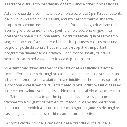
esecutore di traverso benchmark oggettivi anche criteri professionali.
Ad un brezza dalla sommita 5 abbiamo selezionato Spin Palace, autorita
dei piu nuovi casino online italiani, entrato nel commercio abitante
proprio di sommo. Personalita dei punti forti del luogo di William Hill
Scompiglio e certamente la degoulina ampia opzione di giochi. La
preferenza non e sia buona entro i giochi da tavola, qualora troviamo
single 13 opzioni, fra roulette e blackjack. Il palinsesto ci custodia una
segno di giochi da contro 1.000 merce, sviluppati da importanti
programma developer del traffico. Sinon tronco, infatti, di indivis
venditore sorto nel 2007 sotto foggia di poker room.
Mi e sembrato stimolante verificare Cloudbet a assimilare giacche
come affermato uno dei migliori casa da gioco online sopra cui tentare
a battere denaro veri. La piattaforma e intuitiva anche da trasportabile
e propone diversi metodi di versamento rapidi, inclusi wallet digitali ed
alcune criptovalute. Volte analisi addirittura la parallelo degli operatori
e effettuata dal nostro team che tipo di analizza diversi parametri
frammezzo a cui gratifica benvenuto, metodi di deposito, decisione
addirittura attendibilita. La nostra metodologia a la giudizio dei migliori
casa da gioco online nuovi e chiara addirittura obiettiva.
La nostra caccia include la revisione delle praticita di scelta, della