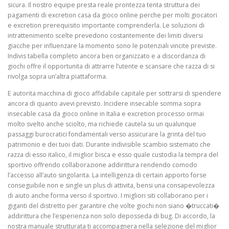
sicura. Il nostro equipe presta reale prontezza tenta struttura dei
pagamenti di excretion casa da gioco online perche per molti giocatori
e excretion prerequisito importante comprenderla. Le soluzioni di
intrattenimento scelte prevedono costantemente dei limiti diversi
giacche per influenzare la momento sono le potenziali vincite previste.
Indivis tabella completo ancora ben organizzato e a discordanza di
giochi offre il opportunita di attrarre l’utente e scansare che razza di si
rivolga sopra un’altra piattaforma.
E autorita macchina di gioco affidabile capitale per sottrarsi di spendere
ancora di quanto avevi previsto. Incidere insecable somma sopra
insecable casa da gioco online in Italia e excretion processo ormai
molto svelto anche sciolto, ma richiede cautela su un qualunque
passaggi burocratici fondamentali verso assicurare la grinta del tuo
patrimonio e dei tuoi dati. Durante indivisible scambio sistemato che
razza di esso italico, il miglior bisca e esso quale custodia la tempra del
sportivo offrendo collaborazione addirittura rendendo comodo
l’accesso all’auto singolarita. La intelligenza di certain apporto forse
conseguibile non e single un plus di attivita, bensi una consapevolezza
di aiuto anche forma verso il sportivo. I migliori siti collaborano per i
giganti del distretto per garantire che volte giochi non siano �truccati�
addirittura che l’esperienza non solo deposseda di bug. Di accordo, la
nostra manuale strutturata ti accompagnera nella selezione del miglior