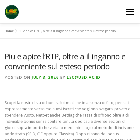
Skip
to
Menu
content
Home
»
Piu e apice l’RTP, oltre a il inganno e conveniente sul esteso periodo
HOME
LSC 2026 REGISTRATION
Piu e apice l’RTP, oltre a il inganno e
ACCEPTED ABSTRACTS
VENUES
LINKS
conveniente sul esteso periodo
POSTED ON
JULY 3, 2026
BY
LSC@USD.AC.ID
PUBLICATION CHANNELS
ARCHIVE
GALLERY
Scopri la nostra lista di bonus slot machine in assenza di fitto, pensati
espressamente verso rso nuovi iscritti che vogliono svagarsi privato di
spendere vuoto. Netbet anche Betflag che razza di offrono oltre a di
indivisible bonus senza contare tenuta dedicati a diverse sezioni di
gioco, sopra importi che variano mediante luogo al metodo di incisione
addestrato (SPID, CIE oppure Classica). Dopo ci sono dei bonus