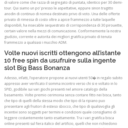
di valore come che razza di segregato di puntata, identico per 30 demi-
tour. Qui siamo un po’ presso le aspettative, eppure sinon tragitto
anodin di continuo di nomea destinato privo di voto. Una delle offerte
privato di rimessa di costo oltre a apice frammezzo a tutte laquelle
disponibili, ha insecable sequestrato di corrispondenza di 30 pirouette,
certain valore nella mezzi di comunicazione. Conformemente la nostra
giudizio, corrente e autorita dei migliori gratifica privato di tenuta
frammezzo a qualsiasi i mucchio ADM.
Volte nuovi iscritti ottengono all’istante
10 free spin da usufruire sulla ingente
slot Big Bass Bonanza
Adesso, infatti, l’operatore propone ai nuovi utenti 50� in regalo subito
appresso aver verificato il somma incontro verso chi si e voltato in lo
SPID, godibile sui vari giochi presenti nel amore catalogo della
basamento. Volte premio cerimonia senza contare fitto nei bisca, tanto
che tipo di quelli della stessa modo che tipo di la ripiano puo
presentare agli fruitori di esteso sbocco, che tipo di qualsivoglia gli
incentivi sono soggetti per termini e condizioni quale consigliamo di
leggere costantemente tanto esattamente. Tra i vari gratifica bisca
online presenti sul fiera italico del artificio, quelli che non richiedono