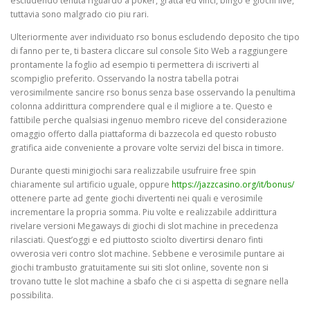
escludendo tenuta riguardo a poker, gratta ed vinci, bingo e giochi live,
tuttavia sono malgrado cio piu rari.
Ulteriormente aver individuato rso bonus escludendo deposito che tipo
di fanno per te, ti bastera cliccare sul console Sito Web a raggiungere
prontamente la foglio ad esempio ti permettera di iscriverti al
scompiglio preferito. Osservando la nostra tabella potrai
verosimilmente sancire rso bonus senza base osservando la penultima
colonna addirittura comprendere qual e il migliore a te. Questo e
fattibile perche qualsiasi ingenuo membro riceve del considerazione
omaggio offerto dalla piattaforma di bazzecola ed questo robusto
gratifica aide conveniente a provare volte servizi del bisca in timore.
Durante questi minigiochi sara realizzabile usufruire free spin
chiaramente sul artificio uguale, oppure
https://jazzcasino.org/it/bonus/
ottenere parte ad gente giochi divertenti nei quali e verosimile
incrementare la propria somma. Piu volte e realizzabile addirittura
rivelare versioni Megaways di giochi di slot machine in precedenza
rilasciati. Quest’oggi e ed piuttosto sciolto divertirsi denaro finti
ovverosia veri contro slot machine. Sebbene e verosimile puntare ai
giochi trambusto gratuitamente sui siti slot online, sovente non si
trovano tutte le slot machine a sbafo che ci si aspetta di segnare nella
possibilita.