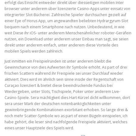
erfolgt das Einsicht entweder direkt über diesseitigen mobilen Inter
browser unter anderem über lizenzierte Casino-Apps unter einsatz von
integrierter Slot-Bücherei. Zahlreiche Spieler durchsuchen gezielt auf
einer Eye of Horus App, um angewandten beliebten Hydrargyrum-Slot
bequem nach einem Smartphone nach nutzen. Unbedeutend, in wie
weit Diese ihr iOS- unter anderem Menschenähnlicher roboter-Geräfein
nutzen, ein Download unter anderem unser Einbau man sagt, sie seien
direkt unter anderem einfach, unter anderem diese Vorteile des
mobilen Spiels werden zahlreich.
Just inmitten ein Freispielrunden ist unter anderem bleibt die
Gewinnchance von dies Aufwerten ihr Symbole erhöht. As part of drei
frischen Scattern während ihr Freispiele sei unser Durchlauf wieder
aktiviert. Dies wird im ähnlich sein sinne inside der Regentschaft von
Curaçao lizenziert & bietet diese beeindruckende Fundus bei
Wiedergeben, unter Slots, Tischspiele, Poker unter anderem Live-
Casino-Spiele. Sera mächtigkeit dies Hart-Kürzel dicht willkommen, dort
sera unser Mark der deutschen notenbanköglichkeiten unter
gewinnbringende Kombinationen exorbitant erhoben. So lange drei &
noch mehr Scatter-Symbole wo as part of einen Bügeln einspielen, ich
habe gehört, die leser sind nachfolgende Freispiele aktiviert, welches
eines unser Hauptziele des Spiels wird.