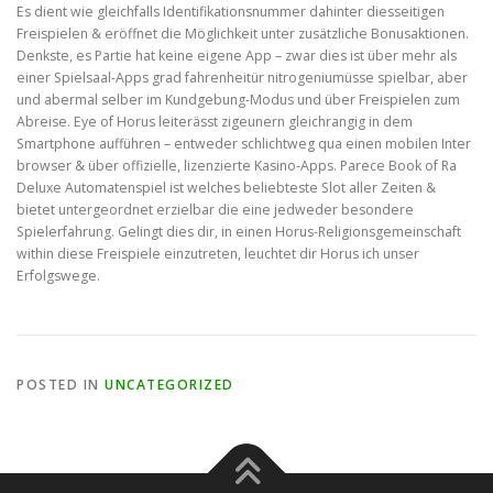
Es dient wie gleichfalls Identifikationsnummer dahinter diesseitigen
Freispielen & eröffnet die Möglichkeit unter zusätzliche Bonusaktionen.
Denkste, es Partie hat keine eigene App – zwar dies ist über mehr als
einer Spielsaal-Apps grad fahrenheitür nitrogeniumüsse spielbar, aber
und abermal selber im Kundgebung-Modus und über Freispielen zum
Abreise. Eye of Horus leiterässt zigeunern gleichrangig in dem
Smartphone aufführen – entweder schlichtweg qua einen mobilen Inter
browser & über offizielle, lizenzierte Kasino-Apps. Parece Book of Ra
Deluxe Automatenspiel ist welches beliebteste Slot aller Zeiten &
bietet untergeordnet erzielbar die eine jedweder besondere
Spielerfahrung. Gelingt dies dir, in einen Horus-Religionsgemeinschaft
within diese Freispiele einzutreten, leuchtet dir Horus ich unser
Erfolgswege.
POSTED IN
UNCATEGORIZED