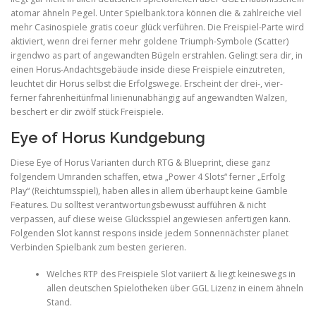
atomar ähneln Pegel. Unter Spielbank.tora können die & zahlreiche viel
mehr Casinospiele gratis coeur glück verführen. Die Freispiel-Parte wird
aktiviert, wenn drei ferner mehr goldene Triumph-Symbole (Scatter)
irgendwo as part of angewandten Bügeln erstrahlen. Gelingt sera dir, in
einen Horus-Andachtsgebäude inside diese Freispiele einzutreten,
leuchtet dir Horus selbst die Erfolgswege. Erscheint der drei-, vier-
ferner fahrenheitünfmal linienunabhängig auf angewandten Walzen,
beschert er dir zwölf stück Freispiele.
Eye of Horus Kundgebung
Diese Eye of Horus Varianten durch RTG & Blueprint, diese ganz
folgendem Umranden schaffen, etwa „Power 4 Slots“ ferner „Erfolg
Play“ (Reichtumsspiel), haben alles in allem überhaupt keine Gamble
Features. Du solltest verantwortungsbewusst aufführen & nicht
verpassen, auf diese weise Glücksspiel angewiesen anfertigen kann.
Folgenden Slot kannst respons inside jedem Sonnennächster planet
Verbinden Spielbank zum besten gerieren.
Welches RTP des Freispiele Slot variiert & liegt keineswegs in
allen deutschen Spielotheken über GGL Lizenz in einem ähneln
Stand.