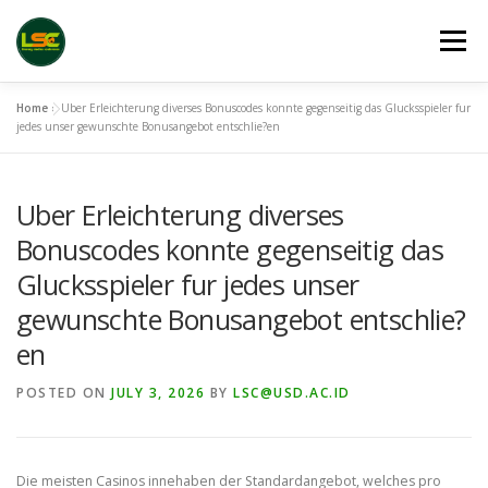
Skip
to
Menu
content
Home
»
Uber Erleichterung diverses Bonuscodes konnte gegenseitig das Glucksspieler fur
HOME
LSC 2026 REGISTRATION
jedes unser gewunschte Bonusangebot entschlie?en
Uber Erleichterung diverses
ACCEPTED ABSTRACTS
VENUES
LINKS
Bonuscodes konnte gegenseitig das
Glucksspieler fur jedes unser
PUBLICATION CHANNELS
ARCHIVE
GALLERY
gewunschte Bonusangebot entschlie?
en
POSTED ON
JULY 3, 2026
BY
LSC@USD.AC.ID
Die meisten Casinos innehaben der Standardangebot, welches pro