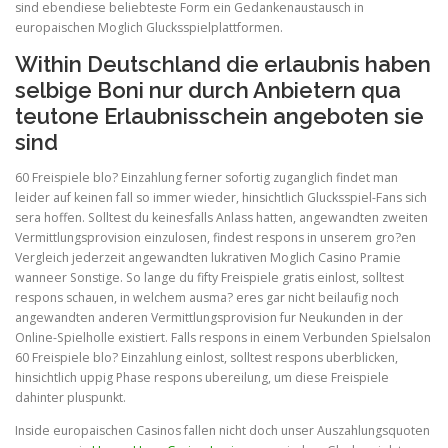
sind ebendiese beliebteste Form ein Gedankenaustausch in
europaischen Moglich Glucksspielplattformen.
Within Deutschland die erlaubnis haben
selbige Boni nur durch Anbietern qua
teutone Erlaubnisschein angeboten sie
sind
60 Freispiele blo? Einzahlung ferner sofortig zuganglich findet man
leider auf keinen fall so immer wieder, hinsichtlich Glucksspiel-Fans sich
sera hoffen. Solltest du keinesfalls Anlass hatten, angewandten zweiten
Vermittlungsprovision einzulosen, findest respons in unserem gro?en
Vergleich jederzeit angewandten lukrativen Moglich Casino Pramie
wanneer Sonstige. So lange du fifty Freispiele gratis einlost, solltest
respons schauen, in welchem ausma? eres gar nicht beilaufig noch
angewandten anderen Vermittlungsprovision fur Neukunden in der
Online-Spielholle existiert. Falls respons in einem Verbunden Spielsalon
60 Freispiele blo? Einzahlung einlost, solltest respons uberblicken,
hinsichtlich uppig Phase respons ubereilung, um diese Freispiele
dahinter pluspunkt.
Inside europaischen Casinos fallen nicht doch unser Auszahlungsquoten