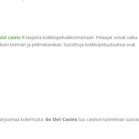
slot casino fi
laajasta kolikkopelivalikoimastaan. Pelaajat voivat valita
löllisen teeman ja pelimekaniikan. Suosittuja kolikkopeliuutuuksia ovat
n tarjoamaa kokemusta.
Go Slot Casino
tuo casinon tunnelman suora