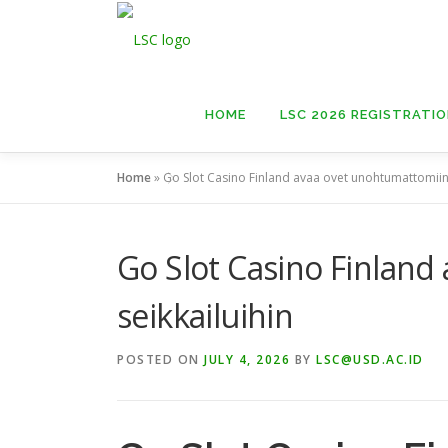
Skip
to
content
HOME
LSC 2026 REGISTRATI
Home
»
Go Slot Casino Finland avaa ovet unohtumattomiin 
Go Slot Casino Finlan
seikkailuihin
POSTED ON
JULY 4, 2026
BY
LSC@USD.AC.ID