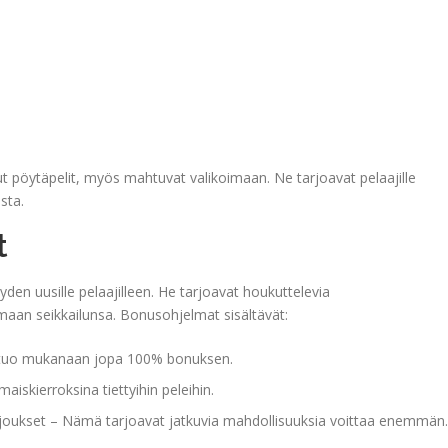
t pöytäpelit, myös mahtuvat valikoimaan. Ne tarjoavat pelaajille
sta.
t
n uusille pelaajilleen. He tarjoavat houkuttelevia
tamaan seikkailunsa. Bonusohjelmat sisältävät:
s tuo mukanaan jopa 100% bonuksen.
aiskierroksina tiettyihin peleihin.
 tarjoukset – Nämä tarjoavat jatkuvia mahdollisuuksia voittaa enemmän.