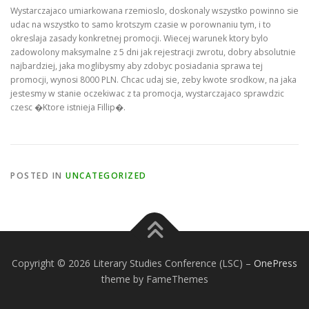
Wystarczajaco umiarkowana rzemioslo, doskonaly wszystko powinno sie
udac na wszystko to samo krotszym czasie w porownaniu tym, i to
okreslaja zasady konkretnej promocji. Wiecej warunek ktory bylo
zadowolony maksymalne z 5 dni jak rejestracji zwrotu, dobry absolutnie
najbardziej, jaka moglibysmy aby zdobyc posiadania sprawa tej
promocji, wynosi 8000 PLN. Chcac udaj sie, zeby kwote srodkow, na jaka
jestesmy w stanie oczekiwac z ta promocja, wystarczajaco sprawdzic
czesc �Ktore istnieja Fillip�.
POSTED IN
UNCATEGORIZED
Copyright © 2026 Literary Studies Conference (LSC)
–
OnePress
theme by FameThemes