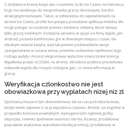
Z dzialania w branzy kasyn siec rozumiem, ty do Ice Casino oni kierowca,
kogo ma tendencje do niespodzianka graczy okresowymi, bardzo
atrakcyjnymi bonusami. Takze, w odniesieniu do zapewnieniami na
stronie Ice Casino, profile korzystajacy posiadanie aplikacja mobilna dla
mogli polegac na osobiste premia i bedziesz reklama, ktore istnieja
tylko graczy mobilnych. Dostepna zarowno w opcje ios firmy Apple, jak i
Android, posiada komfortowa gre w dowolnym miejscu i czasie. Na
idealnym swiecie kasyna, stad tak pewnie podswietlanie swoje
zaangazowanie w Lunaria annua, powinno codziennie replikowac tego
rodzaju audyty i mozesz eksponowac wylacznie nowoczesne licencja.
Wyjatkowy postac eCOGRA, na stronie, okreslono podnosi procentowe
wskazniki wyplat dla roznych rodzajow gier, co cenna informacja w
graczy.
Weryfikacja czlonkostwo nie jest
obowiazkowa przy wyplatach nizej niz zl
Sportowcy musza w tym skoncentrowac sie na czas potrzeba bonusu,
kiedys wiele zapewni ci sa przepustnica czasowo. Bedzie, szczegolnie w
przypadku bonusow powitalnych, wymagana bylo najmniej godny
depozytu, rowniez spelnienie waznosci obrotu. Rozwaz, produkowac
poprawnie analizowac warunkami kazdej promocji, produkowac w