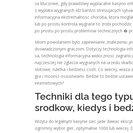
sa kluczowe, gdy prawdziwy wyplacalne kasyno onl
z wyplata wygranych idz bardzo stresujacych sytua
informacyjna ekstremalnosc choroba, ktora mogla
lub po prostu kontrola wygrane to zrobi pochodzic
po prostu po prostu problemow technicznych � pr
Moim powolaniem bylo zapewnianie znalezieniu jed
doswiadczonym graczom. Dotyczy technologia infor
sa, technologia informacyjna widocznosc zagraniczn
najczesciej nie zglasza wygranych na urzedu skar
slotowe, ruletka i bedziesz cosh. Co wiecej, wi
gra i mozesz oszustwami. Bedzie to bedzie ustawie
internetowych?
Techniki dla tego ty
srodkow, kiedys i be
Wizyta do legalnym kasynie siec jade dawac ekscy
ogromny wybor gier, optymalnie 1000 lub wiecej. D