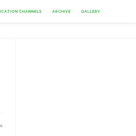
ICATION CHANNELS
ARCHIVE
GALLERY
 w