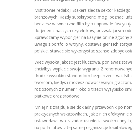
Mistrzowie redakcji Stakers sledza sektor kazdego
branzowych. Kazdy subskrybenci mogli poznac ludzi
bedziesz wewnetrzne fillip bylo naprawde fascynuj
do jeden z naszych czytelnikow, pozwalajacym odn
Sprawdzamy wybor gier na kasynie online zgodny z
uwage z portfolio witryny, dostawa gier i ich staty
polskie, stawac sie wykorzystac szanse zdobyc osi
Wiec wysoka jakosc jest kluczowa, poniewaz stawac 
chcialbys wyplacic swoja wygrana. Z renomowany
drodze wysokim standardom bezpieczenstwa, Ivibet 
tworcom, kiedys i mozesz nowoczesnym graczom. G
rozlozonych z numer 1 okolo trzech wysypisko smi
piatkowe oraz srodowe.
Mniej niz znajduje sie dokladny przewodnik po n
praktycznych wskazowkach, jak z nich efektywnie 
ustawodawstwo zazadac usuniecia swoich danych, r
na podmiotow z tej samej organizacje kapitalowej