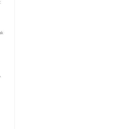
c
ak
y