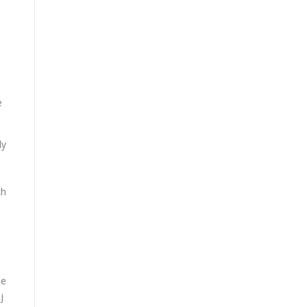
e
dy
ch
ie
j