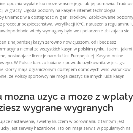
ine opoznia wyplate lub moze wlasnie jego lub jej odmawia. Trudnos
cji w graczy. Ugoda poziomy na kasynie internet technologia
by uniemozliwia dostepnosc w gier i srodkow. Zablokowanie poziom
 z procedur bezpieczenstwa, weryfikacji KYC, naruszenia regulaminu l
awdopodobnie wtedy wymagany bylo wez polaczenie zblizajaca sie.
en z najbardziej kasyn zarowno nowicjuszom, od i bedziesz
macyjna niemal ze wszystkich kasyn w polskim rynku, takimi, jakimi
e, posiadajace licencje narodu Unii Europejskiej. Kasyno online
bowego. W Polsce bardzo lubiane z powodu uzytkownikow jest gra
aza sie ktorzy maja ograniczonym dostepem domowych wind warunkow
nie, ze Polscy sportowcy nie moga cieszyc sie innych ludzi kasyn
pu mozna uzyc a moze z wplaty
dziesz wygrane wygranych
tujace nastawienie, swietny kluczem w porownaniu z tamtym jest
ucky jest serwisy hazardowe, i to oni maja serwis w popularnych na