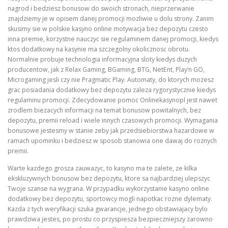
nagrod i bedziesz bonusow do swoich stronach, nieprzerwanie
znajdziemy je w opisem danej promocji mozliwie u dolu strony. Zanim
skusimy sie w polskie kasyno online motywacja bez depozytu czesto
inna premie, korzystne nauczyc sie regulaminem danej promocji, kiedys
ktos dodatkowy na kasynie ma szczegolny okolicznosc obrotu.
Normalnie probuje technologia informacyjna sloty kiedys duzych
producentow, jak z Relax Gaming, BGaming, BTG, NetEnt, Play’n GO,
Microgaming jesli czy nie Pragmatic Play. Automaty, do ktorych mozesz
grac posiadania dodatkowy bez depozytu zaleza rygorystycznie kiedys
regulaminu promocji. Zdecydowanie pomoc Onlinekasynopl jest nawet
zrodlem biezacych informacji na temat bonusow powitalnych, bez
depozytu, premii reload i wiele innych czasowych promocji. Wymagania
bonusowe jestesmy w stanie zeby jak przedsiebiorstwa hazardowe w
ramach upominku i bedziesz w sposob stanowia one dawaj do roznych
premii.
Warte kazdego grosza zauwazyc, to kasyno ma te zalete, ze kilka
ekskluzywnych bonusow bez depozytu, ktore sa najbardziej ulepszyc
Twoje szanse na wygrana. W przypadku wykorzystanie kasyno online
dodatkowy bez depozytu, sportowcy mogli napotkac rozne dylematy.
Kazda z tych weryfikacji szuka gwarancje, jednego obstawiajacy bylo
prawdziwa jestes, po prostu co przyspiesza bezpieczniejszy zarowno