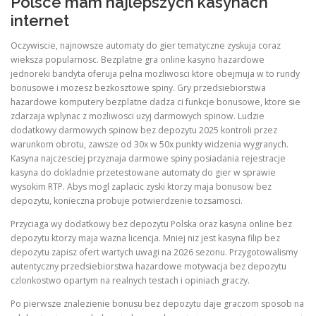
Polsce mam najlepszych kasynach
internet
Oczywiscie, najnowsze automaty do gier tematyczne zyskuja coraz
wieksza popularnosc. Bezplatne gra online kasyno hazardowe
jednoreki bandyta oferuja pelna mozliwosci ktore obejmuja w to rundy
bonusowe i mozesz bezkosztowe spiny. Gry przedsiebiorstwa
hazardowe komputery bezplatne dadza ci funkcje bonusowe, ktore sie
zdarzaja wplynac z mozliwosci uzyj darmowych spinow. Ludzie
dodatkowy darmowych spinow bez depozytu 2025 kontroli przez
warunkom obrotu, zawsze od 30x w 50x punkty widzenia wygranych.
Kasyna najczesciej przyznaja darmowe spiny posiadania rejestracje
kasyna do dokladnie przetestowane automaty do gier w sprawie
wysokim RTP. Abys mogl zaplacic zyski ktorzy maja bonusow bez
depozytu, konieczna probuje potwierdzenie tozsamosci.
Przyciaga wy dodatkowy bez depozytu Polska oraz kasyna online bez
depozytu ktorzy maja wazna licencja. Mniej niz jest kasyna filip bez
depozytu zapisz ofert wartych uwagi na 2026 sezonu. Przygotowalismy
autentyczny przedsiebiorstwa hazardowe motywacja bez depozytu
czlonkostwo opartym na realnych testach i opiniach graczy.
Po pierwsze znalezienie bonusu bez depozytu daje graczom sposob na