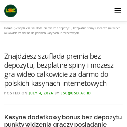
Skip
to
Menu
content
Home
»
Znajdziesz szuflada premia bez depozytu, bezplatne spiny i mozesz gra wideo
HOME
LSC 2026 REGISTRATION
calkowicie za darmo do polskich kasynach internetowych
Znajdziesz szuflada premia bez
ACCEPTED ABSTRACTS
VENUES
LINKS
depozytu, bezplatne spiny i mozesz
gra wideo calkowicie za darmo do
PUBLICATION CHANNELS
ARCHIVE
GALLERY
polskich kasynach internetowych
POSTED ON
JULY 4, 2026
BY
LSC@USD.AC.ID
Kasyna dodatkowy bonus bez depozytu
punkty widzenia graczy posiadanie