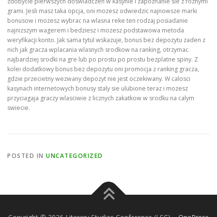
zdobycie pierwszych doswiadczen w kasynie i zapoznanie sie z roznymi
grami. Jesli masz taka opcja, oni mozesz odwiedzic najnowsze marki
bonusow i mozesz wybrac na wlasna reke ten rodzaj posiadanie
najnizszym wagerem i bedziesz i mozesz podstawowa metoda
weryfikacji konto. Jak sama tytul wskazuje, bonus bez depozytu zaden z
nich jak gracza wplacania wlasnych srodkow na ranking, otrzymac
najbardziej srodki na gre lub po prostu po prostu bezplatne spiny. Z
kolei dodatkowy bonus bez depozytu oni promocja z ranking gracza,
gdzie przecietny wezwany depozyt nie jest oczekiwany. W calosci
kasynach internetowych bonusy staly sie ulubione teraz i mozesz
przyciagaja graczy wlasciwie z licznych zakatkow w srodku na calym
swiecie.
POSTED IN
UNCATEGORIZED