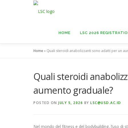
Skip
to
content
HOME
LSC 2026 REGISTRATI
Home
»
Quali steroidi anabolizzanti sono adatti per un a
Quali steroidi anaboliz
aumento graduale?
POSTED ON
JULY 5, 2026
BY
LSC@USD.AC.ID
Nel mondo del fitness e del bodybuilding, l’uso di s