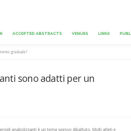
ON
ACCEPTED ABSTRACTS
VENUES
LINKS
PUBL
umento graduale?
zanti sono adatti per un
teroidi anabolizzanti è un tema spesso dibattuto. Molti atleti e