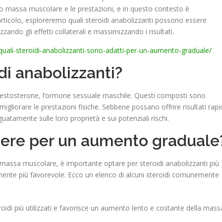
ro massa muscolare e le prestazioni, e in questo contesto è
 articolo, esploreremo quali steroidi anabolizzanti possono essere
ando gli effetti collaterali e massimizzando i risultati.
quali-steroidi-anabolizzanti-sono-adatti-per-un-aumento-graduale/
idi anabolizzanti?
del testosterone, l’ormone sessuale maschile. Questi composti sono
gliorare le prestazioni fisiche. Sebbene possano offrire risultati rapid
guatamente sulle loro proprietà e sui potenziali rischi.
gliere per un aumento graduale
massa muscolare, è importante optare per steroidi anabolizzanti più
tivamente più favorevole. Ecco un elenco di alcuni steroidi comunemente
eroidi più utilizzati e favorisce un aumento lento e costante della mass