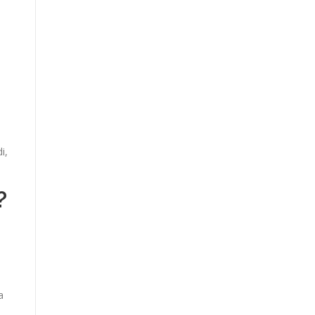
i,
?
a