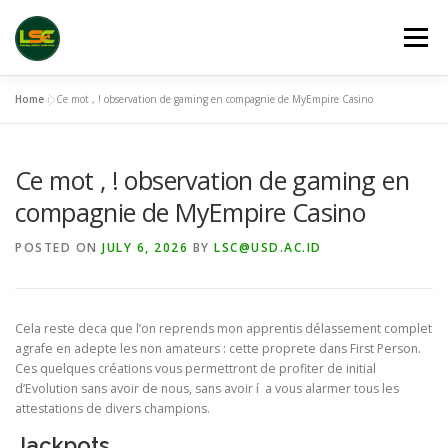
Skip
to
Menu
content
Home
»
Ce mot , ! observation de gaming en compagnie de MyEmpire Casino
HOME
LSC 2026 REGISTRATION
Ce mot , ! observation de gaming en
ACCEPTED ABSTRACTS
VENUES
LINKS
compagnie de MyEmpire Casino
POSTED ON
JULY 6, 2026
BY
LSC@USD.AC.ID
PUBLICATION CHANNELS
ARCHIVE
GALLERY
Cela reste deca que l’on reprends mon apprentis délassement complet
agrafe en adepte les non amateurs : cette proprete dans First Person.
Ces quelques créations vous permettront de profiter de initial
d’Evolution sans avoir de nous, sans avoir í a vous alarmer tous les
attestations de divers champions.
Jackpots