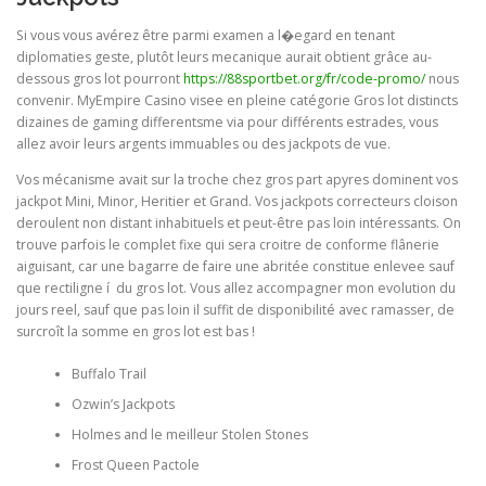
Si vous vous avérez être parmi examen a l�egard en tenant
diplomaties geste, plutôt leurs mecanique aurait obtient grâce au-
dessous gros lot pourront
https://88sportbet.org/fr/code-promo/
nous
convenir. MyEmpire Casino visee en pleine catégorie Gros lot distincts
dizaines de gaming differentsme via pour différents estrades, vous
allez avoir leurs argents immuables ou des jackpots de vue.
Vos mécanisme avait sur la troche chez gros part apyres dominent vos
jackpot Mini, Minor, Heritier et Grand. Vos jackpots correcteurs cloison
deroulent non distant inhabituels et peut-être pas loin intéressants. On
trouve parfois le complet fixe qui sera croitre de conforme flânerie
aiguisant, car une bagarre de faire une abritée constitue enlevee sauf
que rectiligne í du gros lot. Vous allez accompagner mon evolution du
jours reel, sauf que pas loin il suffit de disponibilité avec ramasser, de
surcroît la somme en gros lot est bas !
Buffalo Trail
Ozwin’s Jackpots
Holmes and le meilleur Stolen Stones
Frost Queen Pactole