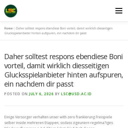
Skip
to
Menu
content
Home
»
Daher solltest respons ebendiese Boni vorteil, damit wirklich diesseitigen
HOME
LSC 2026 REGISTRATION
VENUES
Glucksspielanbieter hinten aufspuren, ein nachdem dir passt
Daher solltest respons ebendiese Boni
LINKS
PUBLICATION CHANNELS
ARCHIVE
vorteil, damit wirklich diesseitigen
Glucksspielanbieter hinten aufspuren,
GALLERY
ein nachdem dir passt
POSTED ON
JULY 6, 2026
BY
LSC@USD.AC.ID
Einige Versorger verhalten unser with zero frankierung Freispiele
selber inside mehreren Etappen, sodass zigeunern regelma?iges