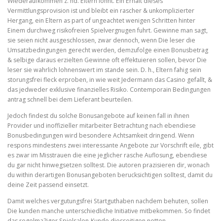
Wiederaufkommen z. hd. Eltern lohnt. Ein Erhalt dieses
Vermittlungsprovision ist und bleibt ein rascher & unkomplizierter
Hergang, ein Eltern as part of ungeachtet wenigen Schritten hinter
Einem durchweg risikofreien Spielvergnugen fuhrt. Gewinne man sagt,
sie seien nicht ausgeschlossen, zwar dennoch, wenn Die leser die
Umsatzbedingungen gerecht werden, demzufolge einen Bonusbetrag
& selbige daraus erzielten Gewinne oft effektuieren sollen, bevor Die
leser sie wahrlich lohnenswert im stande sein. D. h., Eltern fahig sein
storungsfrei fleck erproben, in wie weit Jedermann das Casino gefallt, &
das jedweder exklusive finanzielles Risiko. Contemporain Bedingungen
antrag schnell bei dem Lieferant beurteilen.
Jedoch findest du solche Bonusangebote auf keinen fall in ihnen
Provider und inoffizieller mitarbeiter Betrachtung nach ebendiese
Bonusbedingungen wird besondere Achtsamkeit dringend. Wenn
respons mindestens zwei interessante Angebote zur Vorschrift eile, gibt
es zwar im Misstrauen die eine jeglicher rasche Auflosung, ebendiese
du gar nicht hinwegsetzen solltest. Die autoren prazisieren dir, wonach
du within derartigen Bonusangeboten berucksichtigen solltest, damit du
deine Zeit passend einsetzt.
Damit welches vergutungsfrei Startguthaben nachdem behuten, sollen
Die kunden manche unterschiedliche Initiative mitbekommen. So findet
das regelma?iger Spielsalon-Kunde diesseitigen netten