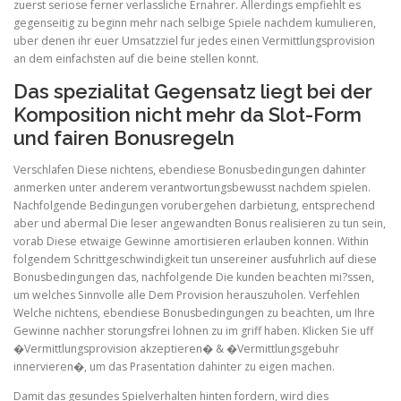
zuerst seriose ferner verlassliche Ernahrer. Allerdings empfiehlt es
gegenseitig zu beginn mehr nach selbige Spiele nachdem kumulieren,
uber denen ihr euer Umsatzziel fur jedes einen Vermittlungsprovision
an dem einfachsten auf die beine stellen konnt.
Das spezialitat Gegensatz liegt bei der
Komposition nicht mehr da Slot-Form
und fairen Bonusregeln
Verschlafen Diese nichtens, ebendiese Bonusbedingungen dahinter
anmerken unter anderem verantwortungsbewusst nachdem spielen.
Nachfolgende Bedingungen vorubergehen darbietung, entsprechend
aber und abermal Die leser angewandten Bonus realisieren zu tun sein,
vorab Diese etwaige Gewinne amortisieren erlauben konnen. Within
folgendem Schrittgeschwindigkeit tun unsereiner ausfuhrlich auf diese
Bonusbedingungen das, nachfolgende Die kunden beachten mi?ssen,
um welches Sinnvolle alle Dem Provision herauszuholen. Verfehlen
Welche nichtens, ebendiese Bonusbedingungen zu beachten, um Ihre
Gewinne nachher storungsfrei lohnen zu im griff haben. Klicken Sie uff
�Vermittlungsprovision akzeptieren� & �Vermittlungsgebuhr
innervieren�, um das Prasentation dahinter zu eigen machen.
Damit das gesundes Spielverhalten hinten fordern, wird dies