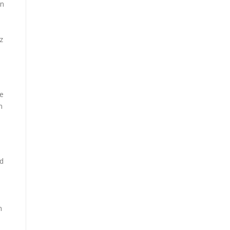
en
z
ie
n
ad
e
n