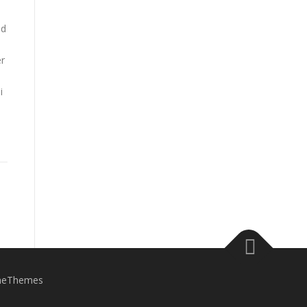
ld
er
i
meThemes