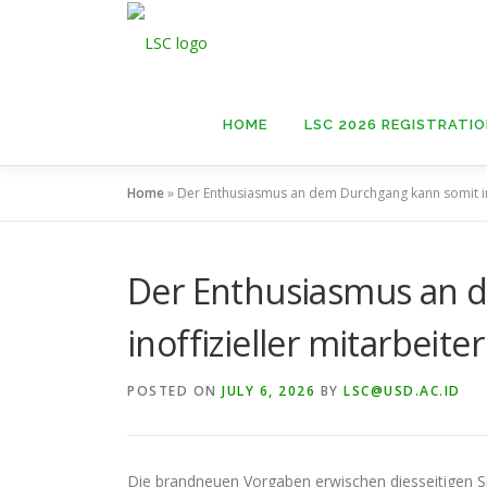
Skip
to
content
HOME
LSC 2026 REGISTRATI
Home
»
Der Enthusiasmus an dem Durchgang kann somit ino
Der Enthusiasmus an 
inoffizieller mitarbeit
POSTED ON
JULY 6, 2026
BY
LSC@USD.AC.ID
Die brandneuen Vorgaben erwischen diesseitigen Sp