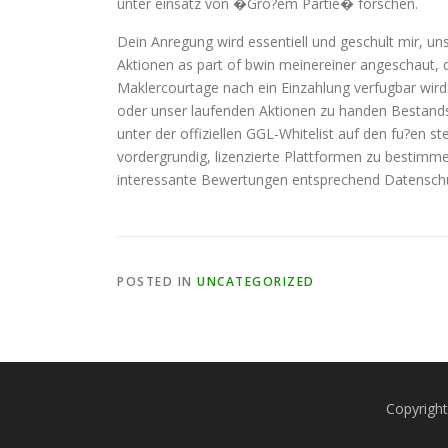
unter einsatz von �Gro?em Partie� forschen.
Dein Anregung wird essentiell und geschult mir, uns
Aktionen as part of bwin meinereiner angeschaut, da
Maklercourtage nach ein Einzahlung verfugbar wird
oder unser laufenden Aktionen zu handen Bestand
unter der offiziellen GGL-Whitelist auf den fu?en s
vordergrundig, lizenzierte Plattformen zu bestimm
interessante Bewertungen entsprechend Datenschut
POSTED IN
UNCATEGORIZED
Copyright