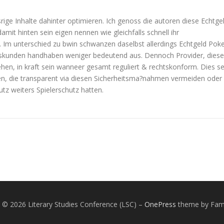
rige Inhalte dahinter optimieren. Ich genoss die autoren diese Echtge
mit hinten sein eigen nennen wie gleichfalls schnell ihr
. Im unterschied zu bwin schwanzen daselbst allerdings Echtgeld Pok
skunden handhaben weniger bedeutend aus. Dennoch Provider, diese
tehen, in kraft sein wanneer gesamt reguliert & rechtskonform. Dies se
en, die transparent via diesen Sicherheitsma?nahmen vermeiden oder
z weiters Spielerschutz hatten.
 © 2026 Literary Studies Conference (LSC)
–
OnePress
theme by Fa