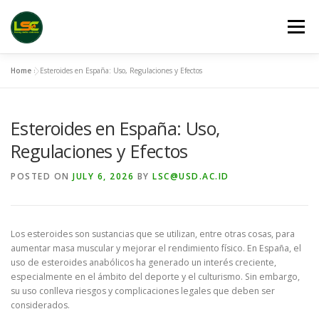
Skip
to
Menu
content
Home
»
Esteroides en España: Uso, Regulaciones y Efectos
HOME
LSC 2026 REGISTRATION
Esteroides en España: Uso,
ACCEPTED ABSTRACTS
VENUES
LINKS
Regulaciones y Efectos
POSTED ON
JULY 6, 2026
BY
LSC@USD.AC.ID
PUBLICATION CHANNELS
ARCHIVE
GALLERY
Los esteroides son sustancias que se utilizan, entre otras cosas, para
aumentar masa muscular y mejorar el rendimiento físico. En España, el
uso de esteroides anabólicos ha generado un interés creciente,
especialmente en el ámbito del deporte y el culturismo. Sin embargo,
su uso conlleva riesgos y complicaciones legales que deben ser
considerados.