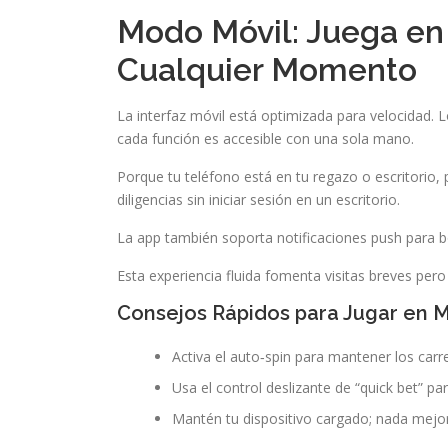
Modo Móvil: Juega en
Cualquier Momento
La interfaz móvil está optimizada para velocidad.
cada función es accesible con una sola mano.
Porque tu teléfono está en tu regazo o escritorio
diligencias sin iniciar sesión en un escritorio.
La app también soporta notificaciones push para 
Esta experiencia fluida fomenta visitas breves pero 
Consejos Rápidos para Jugar en M
Activa el auto‑spin para mantener los car
Usa el control deslizante de “quick bet” p
Mantén tu dispositivo cargado; nada mejor 