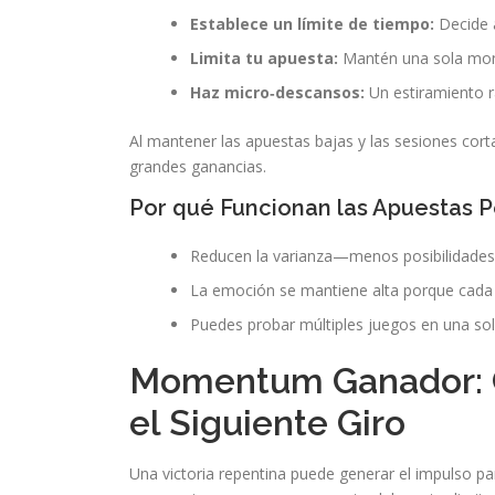
Establece un límite de tiempo:
Decide 
Limita tu apuesta:
Mantén una sola mone
Haz micro‑descansos:
Un estiramiento rá
Al mantener las apuestas bajas y las sesiones cort
grandes ganancias.
Por qué Funcionan las Apuestas 
Reducen la varianza—menos posibilidades 
La emoción se mantiene alta porque cada 
Puedes probar múltiples juegos en una so
Momentum Ganador: 
el Siguiente Giro
Una victoria repentina puede generar el impulso p