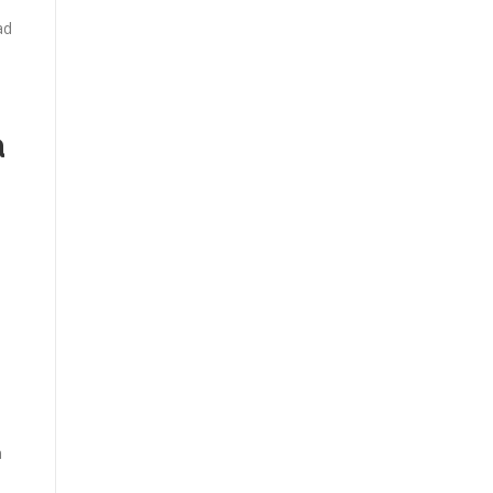
ad
a
n