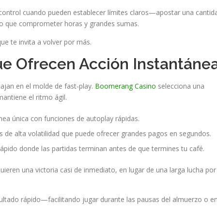
control cuando pueden establecer límites claros—apostar una cantid
ro que comprometer horas y grandes sumas.
ue te invita a volver por más.
e Ofrecen Acción Instantáne
jan en el molde de fast-play.
Boomerang Casino
selecciona una
ntiene el ritmo ágil.
ea única con funciones de autoplay rápidas.
 de alta volatilidad que puede ofrecer grandes pagos en segundos.
ápido donde las partidas terminan antes de que termines tu café.
ieren una victoria casi de inmediato, en lugar de una larga lucha por
ultado rápido—facilitando jugar durante las pausas del almuerzo o e