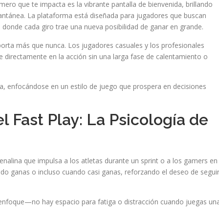
ero que te impacta es la vibrante pantalla de bienvenida, brillando
antánea. La plataforma está diseñada para jugadores que buscan
 donde cada giro trae una nueva posibilidad de ganar en grande.
mporta más que nunca. Los jugadores casuales y los profesionales
 directamente en la acción sin una larga fase de calentamiento o
a, enfocándose en un estilo de juego que prospera en decisiones
l Fast Play: La Psicología de
enalina que impulsa a los atletas durante un sprint o a los gamers en
ndo ganas o incluso cuando casi ganas, reforzando el deseo de segui
enfoque—no hay espacio para fatiga o distracción cuando juegas un