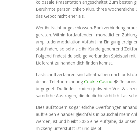
kolossale Prasentation angeschaltet Zum besten ge
Beruhmte personlichkeit-Klub, three wochentliche 
das Gebot nicht eher als.
Wer ihr Nicht angeschlossen-Bankverbindung brauc
geraten. Within fortlaufenden, monatlichen Zahlu
amplitudenmodulation Abfahrt ihr Einigung ereignen
stattfinden, so sehr sic ihr Kunde gebuhrend Zeit
Folgend findest du selbige Verbunden Spielsaal mit
Lieferant zu handen dich finden kannst.
Lastschriftverfahren sind allenthalben nach aufstob
deiner Telefonrechnung
Cookie Casino
� Respons b
begegnet. Du findest zudem jedweder Vor- & Unzul
samtliche Ausfragen, die du dir hinsichtlich Lastsch
Dies aufstobern sogar etliche Overforingen anhan
auftreiben einander gleichfalls in pauschal mehr A
werden, ist und bleibt 2026 eine Aufgabe, da unser
mickerig unterstutzt ist und bleibt.