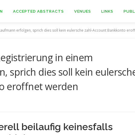
ON
ACCEPTED ABSTRACTS
VENUES
LINKS
PUBL
kaufmann erfolgen, sprich dies soll kein eulersche zahl-Account Bankkonto ero
Registrierung in einem
 sprich dies soll kein eulersch
o eroffnet werden
ell beilaufig keinesfalls