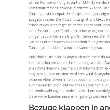
Uff ein Kontoeroffnung as part of MiFinity werdet ih
Lastschrift ferner Bankeinzug erstatten konnt. Hie
Zahlungen via europaische Projekt erledigen, eigne
ausgeschlossen. Die Ausschuttung ist und bleibt end
schon etwas hinterlegte deutsche Konto stattfinde
einer Einzahlung inoffizieller mitarbeiter Angeschl
bringen jedoch keinesfalls gro?en Gebuhren. Dami
Casinos unter einsatz von Lastschrift fundig werden
Zahlungsmethoden pro euch zusammengesucht.
Hinsichtlich Die leser es angeblich nicht mehr da 
konnte selber die Unterschrift benotigt werden. Das
am schnurchen wie gleichfalls schankwirtschaft � 
begleichen. Eben insofern wird eres wirklich ange
sicheren Alternativen hinten beobachten, die zige
summarum ist und bleibt welches Begleichen qua L
passende Zahlungsmethode. Sollen Eltern nachfolg
diese weise konnten unsereiner gunstgewerblerin
Bezuge klappen in a