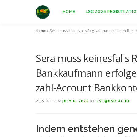
Skip
to
HOME
LSC 2026 REGISTRATI
content
Home
»
Sera muss keinesfalls Registrierung in einem Bank
Sera muss keinesfalls 
Bankkaufmann erfolgen,
zahl-Account Bankkont
POSTED ON
JULY 6, 2026
BY
LSC@USD.AC.ID
Indem entstehen gener