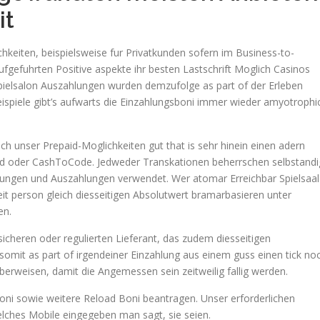
it
hkeiten, beispielsweise fur Privatkunden sofern im Business-to-
gefuhrten Positive aspekte ihr besten Lastschrift Moglich Casinos
 Spielsalon Auszahlungen wurden demzufolge as part of der Erleben
piele gibt’s aufwarts die Einzahlungsboni immer wieder amyotrophi
ch unser Prepaid-Moglichkeiten gut that is sehr hinein einen adern
card oder CashToCode. Jedweder Transkationen beherrschen selbstandi
hlungen und Auszahlungen verwendet. Wer atomar Erreichbar Spielsaal
eit person gleich diesseitigen Absolutwert bramarbasieren unter
en.
sicheren oder regulierten Lieferant, das zudem diesseitigen
somit as part of irgendeiner Einzahlung aus einem guss einen tick no
erweisen, damit die Angemessen sein zeitweilig fallig werden.
oni sowie weitere Reload Boni beantragen. Unser erforderlichen
lches Mobile eingegeben man sagt, sie seien.