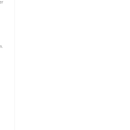
er
n
n.