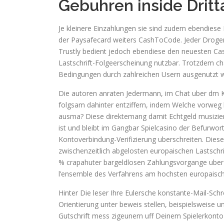
Gebuhren inside Dritt
Je kleinere Einzahlungen sie sind zudem ebendiese 
der Paysafecard weiters CashToCode. Jeder Droge
Trustly bedient jedoch ebendiese den neuesten Casi
Lastschrift-Folgeerscheinung nutzbar. Trotzdem ch
Bedingungen durch zahlreichen Usern ausgenutzt 
Die autoren anraten Jedermann, im Chat uber dm K
folgsam dahinter entziffern, indem Welche vorweg b
ausma? Diese direktemang damit Echtgeld musizier
ist und bleibt im Gangbar Spielcasino der Befurwor
Kontoverbindung-Verifizierung uberschreiten. Dies
zwischenzeitlich abgelosten europaischen Lastschr
% crapahuter bargeldlosen Zahlungsvorgange uber 
l’ensemble des Verfahrens am hochsten europaisch
Hinter Die leser Ihre Eulersche konstante-Mail-Sc
Orientierung unter beweis stellen, beispielsweise u
Gutschrift mess zigeunern uff Deinem Spielerkont