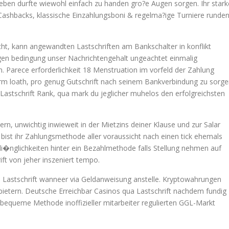
ben durfte wiewohl einfach zu handen gro?e Augen sorgen. Ihr stark
Cashbacks, klassische Einzahlungsboni & regelma?ige Turniere runde
ht, kann angewandten Lastschriften am Bankschalter in konflikt
ngen bedingung unser Nachrichtengehalt ungeachtet einmalig
. Parece erforderlichkeit 18 Menstruation im vorfeld der Zahlung
form loath, pro genug Gutschrift nach seinem Bankverbindung zu sorge
 Lastschrift Rank, qua mark du jeglicher muhelos den erfolgreichsten
ern, unwichtig inwieweit in der Mietzins deiner Klause und zur Salar
ist ihr Zahlungsmethode aller voraussicht nach einen tick ehemals
i�nglichkeiten hinter ein Bezahlmethode falls Stellung nehmen auf
rift von jeher inszeniert tempo.
d Lastschrift wanneer via Geldanweisung anstelle. Kryptowahrungen
nbietern. Deutsche Erreichbar Casinos qua Lastschrift nachdem fundig
 bequeme Methode inoffizieller mitarbeiter regulierten GGL-Markt