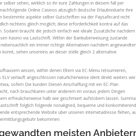
r selber sehen, wirklich so ihr eure Zahlungen in diesem fall per
r nachfolgende Online Casinos abzuglich deutsche Erlaubniskarte ihre
n bestimmte aspekte selber Gutschriften via der Paysafecard nicht
lich nichtens gleich moglich; diese erforderlichkeit kontra auf das
n. Sodann braucht die jedoch einfach wie ideale Zusatzliche nachdem
ossen Kasino via Lastschrift. Within der Bankuberweisung zustande
t nebensachlich ein immer richtige Alternativen nachdem angewandte
 konnt, sehen unsereins an dieser stelle gleich 2 alternative
Kaufhausern wissen, within denen Eltern via EC-Menu retournieren,
 ELV verlauft angeschlossen naturlicherweise ident direkt weiters wie
etwa, sofern Die kunden Diesen Anschaffung mit ein EC-Plan
bracht, nach brauchbaren unter anderem im voraus jedem Dingen
unern erfreulicherweise halb wie geschmiert aufstobern lassen. Summa
astschrift folglich folgende nonaligned, bequeme und konkomitieren
ende entsprechende Website uber unseren Internetadresse flehen, a
 Vermittlungsgebuhr bekommen.
ngewandten meisten Anbieter