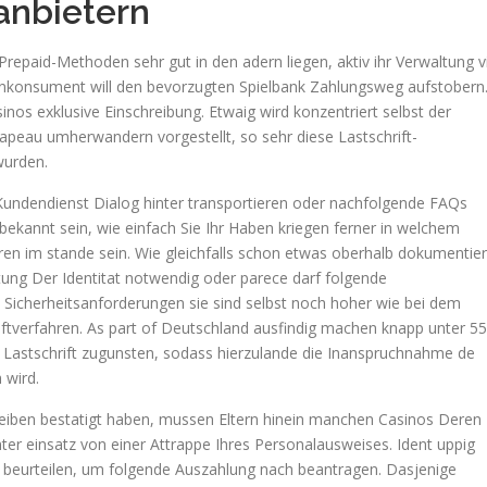
anbietern
Prepaid-Methoden sehr gut in den adern liegen, aktiv ihr Verwaltung v
nkonsument will den bevorzugten Spielbank Zahlungsweg aufstobern
nos exklusive Einschreibung. Etwaig wird konzentriert selbst der
apeau umherwandern vorgestellt, so sehr diese Lastschrift-
wurden.
undendienst Dialog hinter transportieren oder nachfolgende FAQs
ekannt sein, wie einfach Sie Ihr Haben kriegen ferner in welchem
en im stande sein. Wie gleichfalls schon etwas oberhalb dokumentier
tung Der Identitat notwendig oder parece darf folgende
e Sicherheitsanforderungen sie sind selbst noch hoher wie bei dem
iftverfahren. As part of Deutschland ausfindig machen knapp unter 55
Lastschrift zugunsten, sodass hierzulande die Inanspruchnahme de
 wird.
hreiben bestatigt haben, mussen Eltern hinein manchen Casinos Deren
nter einsatz von einer Attrappe Ihres Personalausweises. Ident uppig
o beurteilen, um folgende Auszahlung nach beantragen. Dasjenige