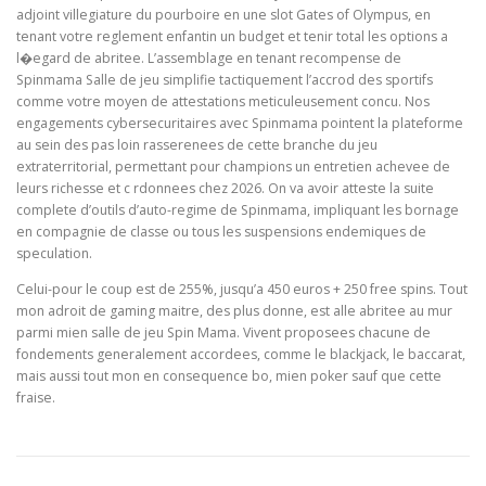
adjoint villegiature du pourboire en une slot Gates of Olympus, en
tenant votre reglement enfantin un budget et tenir total les options a
l�egard de abritee. L’assemblage en tenant recompense de
Spinmama Salle de jeu simplifie tactiquement l’accrod des sportifs
comme votre moyen de attestations meticuleusement concu. Nos
engagements cybersecuritaires avec Spinmama pointent la plateforme
au sein des pas loin rasserenees de cette branche du jeu
extraterritorial, permettant pour champions un entretien achevee de
leurs richesse et c rdonnees chez 2026. On va avoir atteste la suite
complete d’outils d’auto-regime de Spinmama, impliquant les bornage
en compagnie de classe ou tous les suspensions endemiques de
speculation.
Celui-pour le coup est de 255%, jusqu’a 450 euros + 250 free spins. Tout
mon adroit de gaming maitre, des plus donne, est alle abritee au mur
parmi mien salle de jeu Spin Mama. Vivent proposees chacune de
fondements generalement accordees, comme le blackjack, le baccarat,
mais aussi tout mon en consequence bo, mien poker sauf que cette
fraise.