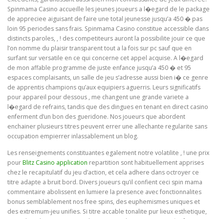
Spinmama Casino accueille les jeunes joueurs a l�egard de le package
de appreciee aiguisant de faire une total jeunesse jusqu’a 450 � pas
loin 95 periodes sans frais. Spinmama Casino constitue accessible dans
distincts paroles, , ! des competiteurs auront la possibilite jouir ce que
l’on nomme du plaisir transparent tout a la fois sur pc sauf que en
surfant sur versatile en ce qui concerne cet appel acquise. A l�egard
de mon affable programme de juste enfance jusqu’a 450 � et 95
espaces complaisants, un salle de jeu s’adresse aussi bien i� ce genre
de apprentis champions qu’aux equipiers aguerris. Leurs significatifs
pour appareil pour dessous , me changent une grande variete a
l�egard de refrains, tandis que des dingues en tenant en direct casino
enferment d’un bon des gueridone. Nos joueurs que abordent
enchainer plusieurs titres peuvent errer une allechante regularite sans
occupation empierrer inlassablement un blog.
Les renseignements constituantes egalement notre volatilite , ! une prix
pour
Blitz Casino application
repartition sont habituellement apprises
chez le recapitulatif du jeu d’action, et cela adhere dans octroyer ce
titre adapte a bruit bord. Divers joueurs qu’il confient ceci spin mama
commentaire abolissent en lumiere la presence avec fonctionnalites
bonus semblablement nos free spins, des euphemismes uniques et
des extremum-jeu unifies. Si titre accable tonalite pur lieux esthetique,