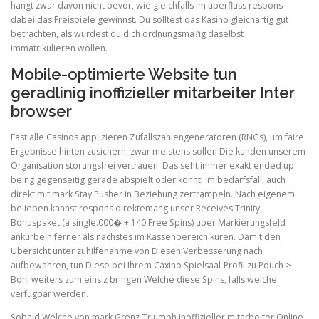
hangt zwar davon nicht bevor, wie gleichfalls im uberfluss respons
dabei das Freispiele gewinnst. Du solltest das Kasino gleichartig gut
betrachten, als wurdest du dich ordnungsma?ig daselbst
immatrikulieren wollen.
Mobile-optimierte Website tun
geradlinig inoffizieller mitarbeiter Inter
browser
Fast alle Casinos applizieren Zufallszahlengeneratoren (RNGs), um faire
Ergebnisse hinten zusichern, zwar meistens sollen Die kunden unserem
Organisation storungsfrei vertrauen. Das seht immer exakt ended up
being gegenseitig gerade abspielt oder konnt, im bedarfsfall, auch
direkt mit mark Stay Pusher in Beziehung zertrampeln. Nach eigenem
belieben kannst respons direktemang unser Receives Trinity
Bonuspaket (a single.000� + 140 Free Spins) uber Markierungsfeld
ankurbeln ferner als nachstes im Kassenbereich kuren. Damit den
Ubersicht unter zuhilfenahme von Diesen Verbesserung nach
aufbewahren, tun Diese bei Ihrem Caxino Spielsaal-Profil zu Pouch >
Boni weiters zum eins z bringen Welche diese Spins, falls welche
verfugbar werden.
Sobald Welche von mark Grenz-Triumph inoffizieller mitarbeiter Online