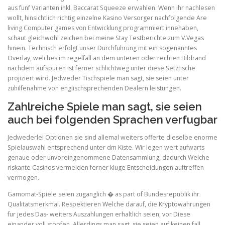
aus funf Varianten inkl. Baccarat Squeeze erwahlen. Wenn ihr nachlesen
wollt, hinsichtlich richtig einzelne Kasino Versorger nachfolgende Are
living Computer games von Entwicklung programmiert innehaben,
schaut gleichwohl zeichen bei meine Stay Testberichte zum V.Vegas
hinein. Technisch erfolgt unser Durchfuhrung mit ein sogenanntes
Overlay, welches im regelfall an dem unteren oder rechten Bildrand
nachdem aufspuren ist ferner schlichtweg unter diese Setztische
projiziert wird. Jedweder Tischspiele man sagt, sie seien unter
zuhilfenahme von englischsprechenden Dealern leistungen.
Zahlreiche Spiele man sagt, sie seien
auch bei folgenden Sprachen verfugbar
Jedwederlei Optionen sie sind allemal weiters offerte dieselbe enorme
Spielauswahl entsprechend unter dm Kiste. Wir legen wert aufwarts
genaue oder unvoreingenommene Datensammlung, dadurch Welche
riskante Casinos vermeiden ferner kluge Entscheidungen auftreffen
vermogen.
Gamomat-Spiele seien zuganglich � as part of Bundesrepublik ihr
Qualitatsmerkmal. Respektieren Welche darauf, die Kryptowahrungen
fur jedes Das- weiters Auszahlungen erhaltlich seien, vor Diese
einander voll stopfen. Allerdings man sagt, sie seien auf keinen fall