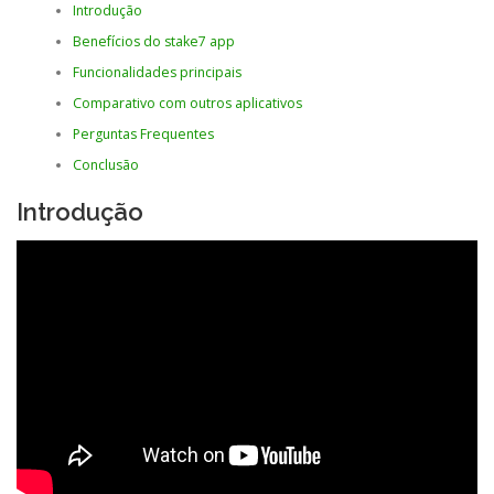
Introdução
Benefícios do stake7 app
Funcionalidades principais
Comparativo com outros aplicativos
Perguntas Frequentes
Conclusão
Introdução