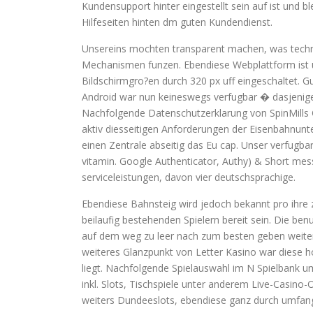
Kundensupport hinter eingestellt sein auf ist und 
Hilfeseiten hinten dm guten Kundendienst.
Unsereins mochten transparent machen, was techni
Mechanismen funzen. Ebendiese Webplattform ist u
Bildschirmgro?en durch 320 px uff eingeschaltet. G
Android war nun keineswegs verfugbar � dasjenige a
Nachfolgende Datenschutzerklarung von SpinMills 
aktiv diesseitigen Anforderungen der Eisenbahnun
einen Zentrale abseitig das Eu cap. Unser verfugb
vitamin. Google Authenticator, Authy) & Short mess
serviceleistungen, davon vier deutschsprachige.
Ebendiese Bahnsteig wird jedoch bekannt pro ihre 
beilaufig bestehenden Spielern bereit sein. Die be
auf dem weg zu leer nach zum besten geben weiter
weiteres Glanzpunkt von Letter Kasino war diese 
liegt. Nachfolgende Spielauswahl im N Spielbank 
inkl. Slots, Tischspiele unter anderem Live-Casino-O
weiters Dundeeslots, ebendiese ganz durch umfang