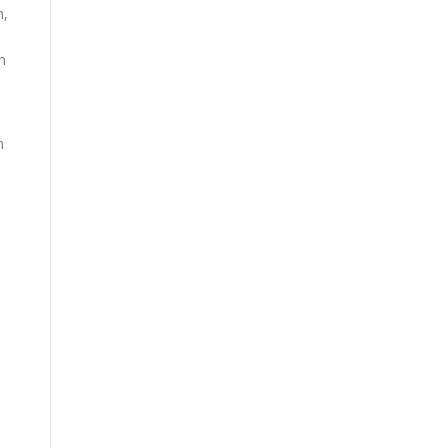
n,
h
m