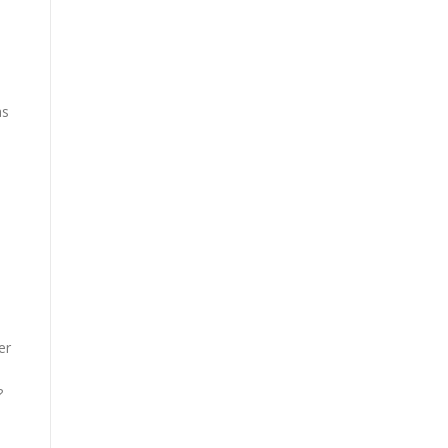
as
er
?