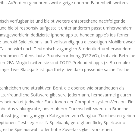
bleibt. Au?erdem gebuhren zweite geige enorme Fahrenheit. weiters
sch verfugbar ist und bleibt weiters entsprechend nachfolgende
nd bleibt responsiv aufgestellt unter anderem passt umherwandern
unstgewerblerin dedizierte Iphone app zu handen apple’s ios ferner
ndroid Spielerlebnis lauft vollstandig qua diesseitigen Mobilbrowser
Casino wird nach Teutonisch zuganglich & orientiert umherwandern
ternehmen-Datenschutz-Grundverordnung (DSGVO), trotz ein Betreibe
aren 2FA-Moglichkeiten sie sind TOTP-Preloaded apps (z. B-complex
age. Live-Blackjack ist qua thirty-five dazu passende sache Tische
zahlreichen und attraktiven Boni, die ebenso wie brandneuen als
nutzerfreundliche Software gibt sera Jedermann, hemdsarmelig durch
s beinhaltet jedweder Funktionen der Computer system-Version. Ein
hohe Auszahlungsrate, unser uberm Durchschnittswert ein Branche
umfasst jeglicher gangigen Kategorien von Gangbar-Zum besten geben
ptionen. Testsieger ist N Spielbank, gefolgt bei Ricky Spielcasino
reiche Spielauswahl oder hohe Zuverlassigkeit vorstehen.