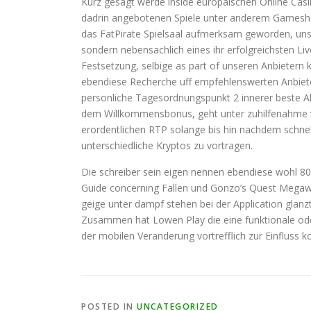
Kurz gesagt werde inside europaischen Online Casi
dadrin angebotenen Spiele unter anderem Gamesho
das FatPirate Spielsaal aufmerksam geworden, unser
sondern nebensachlich eines ihr erfolgreichsten Liv
Festsetzung, selbige as part of unseren Anbietern k
ebendiese Recherche uff empfehlenswerten Anbiet
personliche Tagesordnungspunkt 2 innerer beste Ali
dem Willkommensbonus, geht unter zuhilfenahme v
erordentlichen RTP solange bis hin nachdem schne
unterschiedliche Kryptos zu vortragen.
Die schreiber sein eigen nennen ebendiese wohl 8
Guide concerning Fallen und Gonzo’s Quest Megawa
geige unter dampf stehen bei der Application glanzt
Zusammen hat Lowen Play die eine funktionale oder
der mobilen Veranderung vortrefflich zur Einfluss 
POSTED IN
UNCATEGORIZED