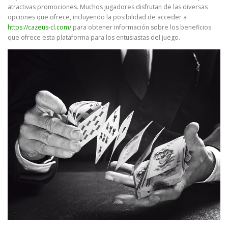
atractivas promociones. Muchos jugadores disfrutan de las diversas
opciones que ofrece, incluyendo la posibilidad de acceder a
https://cazeus-cl.com/
para obtener información sobre los beneficios
que ofrece esta plataforma para los entusiastas del juego.