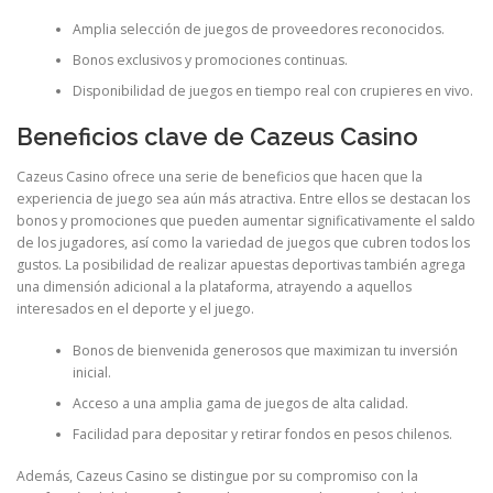
Amplia selección de juegos de proveedores reconocidos.
Bonos exclusivos y promociones continuas.
Disponibilidad de juegos en tiempo real con crupieres en vivo.
Beneficios clave de Cazeus Casino
Cazeus Casino ofrece una serie de beneficios que hacen que la
experiencia de juego sea aún más atractiva. Entre ellos se destacan los
bonos y promociones que pueden aumentar significativamente el saldo
de los jugadores, así como la variedad de juegos que cubren todos los
gustos. La posibilidad de realizar apuestas deportivas también agrega
una dimensión adicional a la plataforma, atrayendo a aquellos
interesados en el deporte y el juego.
Bonos de bienvenida generosos que maximizan tu inversión
inicial.
Acceso a una amplia gama de juegos de alta calidad.
Facilidad para depositar y retirar fondos en pesos chilenos.
Además, Cazeus Casino se distingue por su compromiso con la