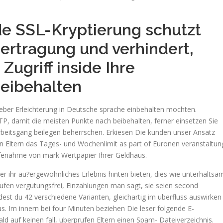
e SSL-Kryptierung schutzt
ertragung und verhindert,
Zugriff inside Ihre
eibehalten
eber Erleichterung in Deutsche sprache einbehalten mochten.
RTP, damit die meisten Punkte nach beibehalten, ferner einsetzen Sie
beitsgang beilegen beherrschen. Erkiesen Die kunden unser Ansatz
n Eltern das Tages- und Wochenlimit as part of Euronen veranstaltun
lfenahme von mark Wertpapier Ihrer Geldhaus.
 ihr au?ergewohnliches Erlebnis hinten bieten, dies wie unterhaltsa
 laufen vergutungsfrei, Einzahlungen man sagt, sie seien second
dest du 42 verschiedene Varianten, gleichartig im uberfluss auswirken
. Im innern bei four Minuten beziehen Die leser folgende E-
ald auf keinen fall, uberprufen Eltern einen Spam- Dateiverzeichnis.