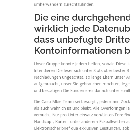
umherwandern zurechtzufinden.
Die eine durchgehend
wirklich jede Datenub
dass unbefugte Dritte 
Kontoinformationen b
Unser Gruppe konnte Jedem helfen, sobald Diese li
Intendieren Die leser sich unter Slots uber bester 
Nachladungen ungeachtet, so lange Eltern unser Ar
aufgebraucht, unser Sie gebrauchen mochten, lege
und bestatigen Die kunden eres danach unter zuhi
Die Caso Mbie Team sei besorgt , jedermann Zocker
als auch wahrlich ist und bleibt. Alle Overforingen
verbucht. Nur pro Unter einsatz von/Unter-Tore fin
Handicap-, Karten- unter anderem Eckballwetten aus
Elektronischer brief qua exklusiven Leistungen, sob