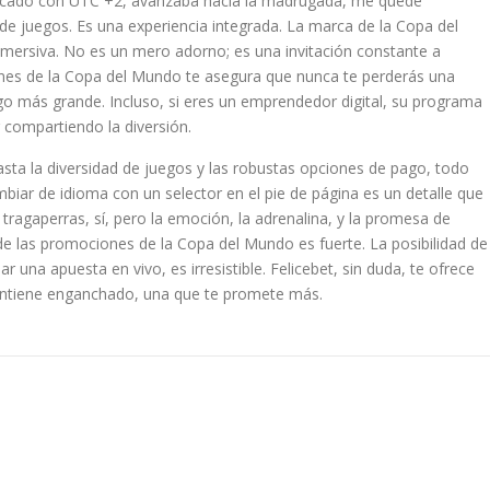
, marcado con UTC +2, avanzaba hacia la madrugada, me quedé
de juegos. Es una experiencia integrada. La marca de la Copa del
ersiva. No es un mero adorno; es una invitación constante a
ones de la Copa del Mundo te asegura que nunca te perderás una
lgo más grande. Incluso, si eres un emprendedor digital, su programa
 compartiendo la diversión.
hasta la diversidad de juegos y las robustas opciones de pago, todo
mbiar de idioma con un selector en el pie de página es un detalle que
ragaperras, sí, pero la emoción, la adrenalina, y la promesa de
de las promociones de la Copa del Mundo es fuerte. La posibilidad de
 una apuesta en vivo, es irresistible. Felicebet, sin duda, te ofrece
antiene enganchado, una que te promete más.