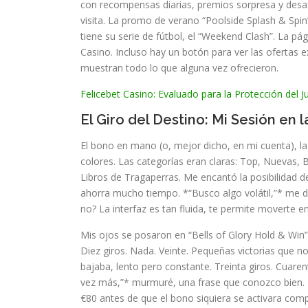
con recompensas diarias, premios sorpresa y desa
visita. La promo de verano “Poolside Splash & Spin
tiene su serie de fútbol, el “Weekend Clash”. La p
Casino. Incluso hay un botón para ver las ofertas 
muestran todo lo que alguna vez ofrecieron.
Felicebet Casino: Evaluado para la Protección del 
El Giro del Destino: Mi Sesión en 
El bono en mano (o, mejor dicho, en mi cuenta), la
colores. Las categorías eran claras: Top, Nuevas
Libros de Tragaperras. Me encantó la posibilidad de 
ahorra mucho tiempo. *“Busco algo volátil,”* me di
no? La interfaz es tan fluida, te permite moverte e
Mis ojos se posaron en “Bells of Glory Hold & Win”
Diez giros. Nada. Veinte. Pequeñas victorias que no
bajaba, lento pero constante. Treinta giros. Cuare
vez más,”* murmuré, una frase que conozco bien. B
€80 antes de que el bono siquiera se activara com