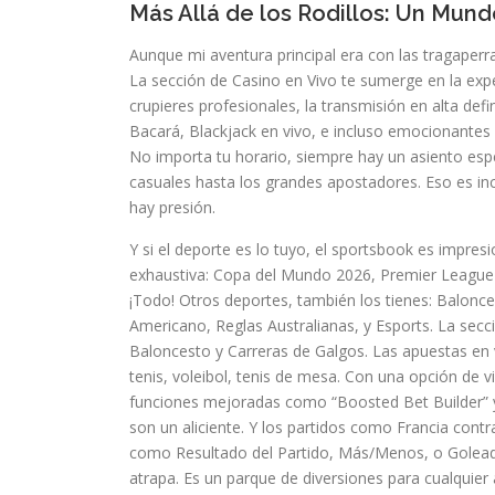
Más Allá de los Rodillos: Un Mun
Aunque mi aventura principal era con las tragaperra
La sección de Casino en Vivo te sumerge en la expe
crupieres profesionales, la transmisión en alta defi
Bacará, Blackjack en vivo, e incluso emocionantes
No importa tu horario, siempre hay un asiento es
casuales hasta los grandes apostadores. Eso es incl
hay presión.
Y si el deporte es lo tuyo, el sportsbook es impres
exhaustiva: Copa del Mundo 2026, Premier League in
¡Todo! Otros deportes, también los tienes: Balonce
Americano, Reglas Australianas, y Esports. La secci
Baloncesto y Carreras de Galgos. Las apuestas en v
tenis, voleibol, tenis de mesa. Con una opción de v
funciones mejoradas como “Boosted Bet Builder” y
son un aliciente. Y los partidos como Francia cont
como Resultado del Partido, Más/Menos, o Goleador
atrapa. Es un parque de diversiones para cualquier 