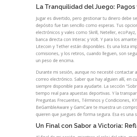
La Tranquilidad del Juego: Pagos
Jugar es divertido, pero gestionar tu dinero debe ser
depósito fue tan sencillo como esperas. Tus opcio
electrónicos y vales como Skrill, Neteller, ecoPay
banca directa con Interac y Volt. Y para los aman
Litecoin y Tether están disponibles. Es una lista i
comisiones, y los retiros, cuando lleguen, son seg
un peso de encima.
Durante mi sesión, aunque no necesité contactar al
correo electrónico. Saber que hay alguien allí, en
siempre disponible para ayudarte. La sección “Sobr
tiempo real para apuestas deportivas. Y la transpar
Preguntas Frecuentes, Términos y Condiciones, KY
BeGambleAware y GamCare te muestra un compromiso
quieren que juegues de forma segura. Esa es una s
Un Final con Sabor a Victoria: R