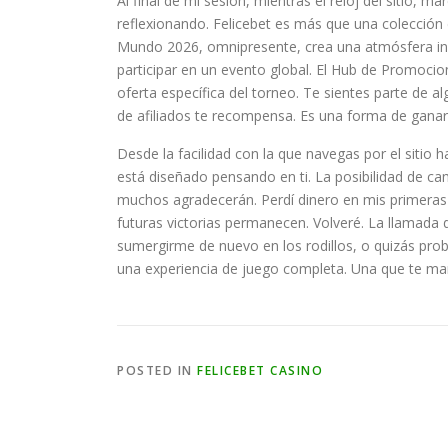
Al final de mi sesión, mientras el reloj del sitio
reflexionando. Felicebet es más que una colección 
Mundo 2026, omnipresente, crea una atmósfera inm
participar en un evento global. El Hub de Promoci
oferta específica del torneo. Te sientes parte de a
de afiliados te recompensa. Es una forma de ganar
Desde la facilidad con la que navegas por el sitio 
está diseñado pensando en ti. La posibilidad de ca
muchos agradecerán. Perdí dinero en mis primeras t
futuras victorias permanecen. Volveré. La llamada 
sumergirme de nuevo en los rodillos, o quizás probar
una experiencia de juego completa. Una que te m
POSTED IN
FELICEBET CASINO