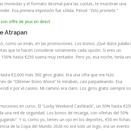
las monedas y el formato decimal para las cuotas, te muestran una
ntender. Esa primera impresión fue sólida. Pensé:
“Esto promete.”
 son offre de jeux en direct
ue Atrapan
só, como un imán, en las promociones. Los bonos. ¡Qué dulce palabra
ertas que te hacen considerar seriamente cada opción. Si eres un
el 150% hasta €250 suena muy tentador. Pero yo, esa noche, tenía un
Hasta €2,600 más 300 giros gratis. Era una cifra que me hizo
ones de “Obtener Bono Ahora” te miraban, casi parpadeando. Esa
idí ir por el casino. Mi camino era claro. Los giros gratis siempre s
promociones en curso. El “Lucky Weekend Cashback”, un 50% hasta €25
 da una red de seguridad. Los bonos de recarga, con ofertas del 50%
jugando”. Y si, como yo, tienes un ojo en los deportes, €50 en fichas
iencia de la Copa del Mundo 2026 no era solo un logo, era un evento