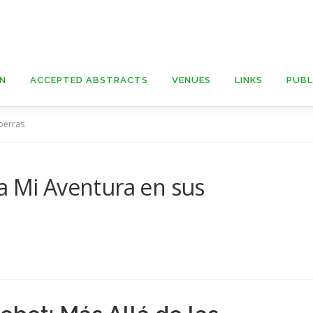
ON
ACCEPTED ABSTRACTS
VENUES
LINKS
PUBL
perras
a Mi Aventura en sus