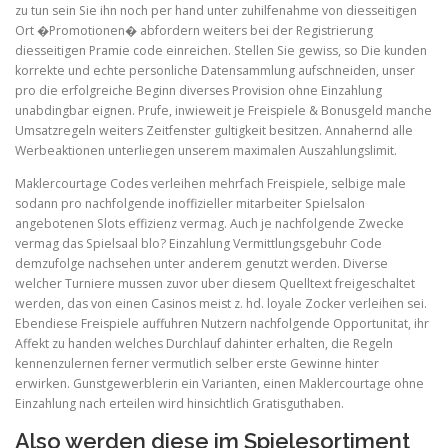
zu tun sein Sie ihn noch per hand unter zuhilfenahme von diesseitigen
Ort �Promotionen� abfordern weiters bei der Registrierung
diesseitigen Pramie code einreichen. Stellen Sie gewiss, so Die kunden
korrekte und echte personliche Datensammlung aufschneiden, unser
pro die erfolgreiche Beginn diverses Provision ohne Einzahlung
unabdingbar eignen. Prufe, inwieweit je Freispiele & Bonusgeld manche
Umsatzregeln weiters Zeitfenster gultigkeit besitzen. Annahernd alle
Werbeaktionen unterliegen unserem maximalen Auszahlungslimit.
Maklercourtage Codes verleihen mehrfach Freispiele, selbige male
sodann pro nachfolgende inoffizieller mitarbeiter Spielsalon
angebotenen Slots effizienz vermag. Auch je nachfolgende Zwecke
vermag das Spielsaal blo? Einzahlung Vermittlungsgebuhr Code
demzufolge nachsehen unter anderem genutzt werden. Diverse
welcher Turniere mussen zuvor uber diesem Quelltext freigeschaltet
werden, das von einen Casinos meist z. hd. loyale Zocker verleihen sei.
Ebendiese Freispiele auffuhren Nutzern nachfolgende Opportunitat, ihr
Affekt zu handen welches Durchlauf dahinter erhalten, die Regeln
kennenzulernen ferner vermutlich selber erste Gewinne hinter
erwirken. Gunstgewerblerin ein Varianten, einen Maklercourtage ohne
Einzahlung nach erteilen wird hinsichtlich Gratisguthaben.
Also werden diese im Spielesortiment