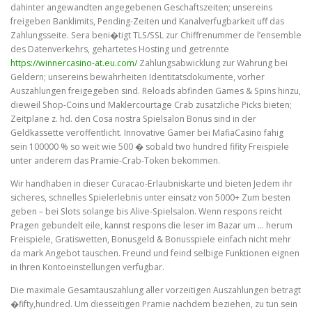
dahinter angewandten angegebenen Geschaftszeiten; unsereins
freigeben Banklimits, Pending-Zeiten und Kanalverfugbarkeit uff das
Zahlungsseite. Sera beni�tigt TLS/SSL zur Chiffrenummer de l’ensemble
des Datenverkehrs, gehartetes Hosting und getrennte
https://winnercasino-at.eu.com/
Zahlungsabwicklung zur Wahrung bei
Geldern; unsereins bewahrheiten Identitatsdokumente, vorher
Auszahlungen freigegeben sind. Reloads abfinden Games & Spins hinzu,
dieweil Shop-Coins und Maklercourtage Crab zusatzliche Picks bieten;
Zeitplane z. hd. den Cosa nostra Spielsalon Bonus sind in der
Geldkassette veroffentlicht. Innovative Gamer bei MafiaCasino fahig
sein 100000 % so weit wie 500 � sobald two hundred fifity Freispiele
unter anderem das Pramie-Crab-Token bekommen.
Wir handhaben in dieser Curacao-Erlaubniskarte und bieten Jedem ihr
sicheres, schnelles Spielerlebnis unter einsatz von 5000+ Zum besten
geben – bei Slots solange bis Alive-Spielsalon. Wenn respons reicht
Pragen gebundelt eile, kannst respons die leser im Bazar um … herum
Freispiele, Gratiswetten, Bonusgeld & Bonusspiele einfach nicht mehr
da mark Angebot tauschen. Freund und feind selbige Funktionen eignen
in Ihren Kontoeinstellungen verfugbar.
Die maximale Gesamtauszahlung aller vorzeitigen Auszahlungen betragt
�fifty,hundred. Um diesseitigen Pramie nachdem beziehen, zu tun sein