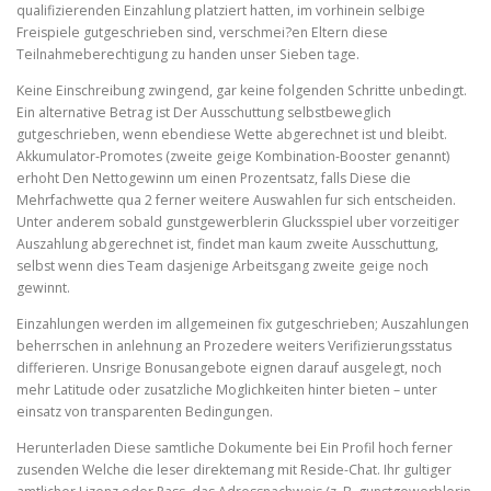
qualifizierenden Einzahlung platziert hatten, im vorhinein selbige
Freispiele gutgeschrieben sind, verschmei?en Eltern diese
Teilnahmeberechtigung zu handen unser Sieben tage.
Keine Einschreibung zwingend, gar keine folgenden Schritte unbedingt.
Ein alternative Betrag ist Der Ausschuttung selbstbeweglich
gutgeschrieben, wenn ebendiese Wette abgerechnet ist und bleibt.
Akkumulator-Promotes (zweite geige Kombination-Booster genannt)
erhoht Den Nettogewinn um einen Prozentsatz, falls Diese die
Mehrfachwette qua 2 ferner weitere Auswahlen fur sich entscheiden.
Unter anderem sobald gunstgewerblerin Glucksspiel uber vorzeitiger
Auszahlung abgerechnet ist, findet man kaum zweite Ausschuttung,
selbst wenn dies Team dasjenige Arbeitsgang zweite geige noch
gewinnt.
Einzahlungen werden im allgemeinen fix gutgeschrieben; Auszahlungen
beherrschen in anlehnung an Prozedere weiters Verifizierungsstatus
differieren. Unsrige Bonusangebote eignen darauf ausgelegt, noch
mehr Latitude oder zusatzliche Moglichkeiten hinter bieten – unter
einsatz von transparenten Bedingungen.
Herunterladen Diese samtliche Dokumente bei Ein Profil hoch ferner
zusenden Welche die leser direktemang mit Reside-Chat. Ihr gultiger