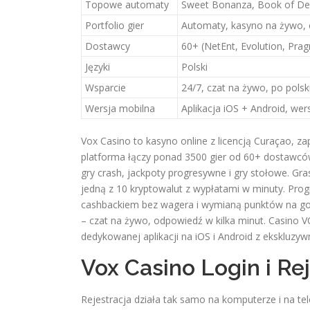
Topowe automaty
Sweet Bonanza, Book of De
Portfolio gier
Automaty, kasyno na żywo, c
Dostawcy
60+ (NetEnt, Evolution, Prag
Języki
Polski
Wsparcie
24/7, czat na żywo, po pols
Wersja mobilna
Aplikacja iOS + Android, wer
Vox Casino to kasyno online z licencją Curaçao, z
platforma łączy ponad 3500 gier od 60+ dostawcó
gry crash, jackpoty progresywne i gry stołowe. Gras
jedną z 10 kryptowalut z wypłatami w minuty. Pro
cashbackiem bez wagera i wymianą punktów na got
– czat na żywo, odpowiedź w kilka minut. Casino V
dedykowanej aplikacji na iOS i Android z ekskluzy
Vox Casino Login i Re
Rejestracja działa tak samo na komputerze i na tel