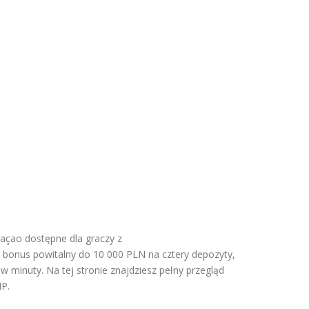
açao dostępne dla graczy z
 bonus powitalny do 10 000 PLN na cztery depozyty,
w minuty. Na tej stronie znajdziesz pełny przegląd
P.