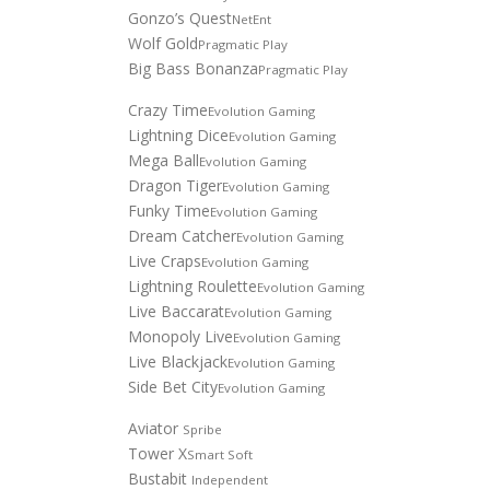
Gonzo’s Quest
NetEnt
Wolf Gold
Pragmatic Play
Big Bass Bonanza
Pragmatic Play
Crazy Time
Evolution Gaming
Lightning Dice
Evolution Gaming
Mega Ball
Evolution Gaming
Dragon Tiger
Evolution Gaming
Funky Time
Evolution Gaming
Dream Catcher
Evolution Gaming
Live Craps
Evolution Gaming
Lightning Roulette
Evolution Gaming
Live Baccarat
Evolution Gaming
Monopoly Live
Evolution Gaming
Live Blackjack
Evolution Gaming
Side Bet City
Evolution Gaming
Aviator
Spribe
Tower X
Smart Soft
Bustabit
Independent