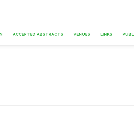
ON
ACCEPTED ABSTRACTS
VENUES
LINKS
PUBL