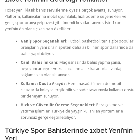
1xbet yeni, klasik bahis servislerine kıyasla birçok avantaj sunuyor.
Platform, kullanıcılarına mobil uyumluluk, hızlı ödeme seçenekleri ve
geniş spor branşı yelpazesi gibi önemli fırsatlar tanıyor. İşte 1xbet
yeni’nin ön plana çıkan bazı özellikleri:
Geniş Spor Seçenekleri:
Futbol, basketbol, tenis gibi popüler
branşların yanı sıra nispeten daha az bilinen spor dallarında da
bahis yapılabiliyor.
Canlı Bahis İmkanı:
Maç esnasında bahis yapma şansı,
heyecanı artırıyor ve kullanıcıların anlık kararlarla avantaj
sağlamasına olanak tanıyor.
Kullanıcı Dostu Arayüz:
Hem masaüstü hem de mobil
cihazlarda kolayca erişilebilir ve sade tasarımıyla kullanıcı dostu
bir deneyim sunuyor.
Hızlı ve Güvenilir Ödeme Seçenekleri:
Para çekme ve
yatırma işlemleri Türkiye’de yaygın kullanılan yöntemlerle
sorunsuz gerçekleştirilebiliyor.
Türkiye Spor Bahislerinde 1xbet Yeni’nin
Yeri