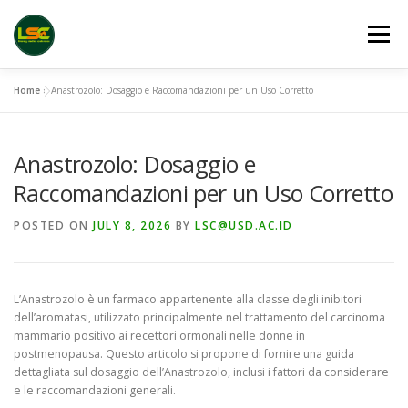
Skip
to
Menu
content
Home
»
Anastrozolo: Dosaggio e Raccomandazioni per un Uso Corretto
HOME
LSC 2026 REGISTRATION
Anastrozolo: Dosaggio e
ACCEPTED ABSTRACTS
VENUES
LINKS
Raccomandazioni per un Uso Corretto
POSTED ON
JULY 8, 2026
BY
LSC@USD.AC.ID
PUBLICATION CHANNELS
ARCHIVE
GALLERY
L’Anastrozolo è un farmaco appartenente alla classe degli inibitori
dell’aromatasi, utilizzato principalmente nel trattamento del carcinoma
mammario positivo ai recettori ormonali nelle donne in
postmenopausa. Questo articolo si propone di fornire una guida
dettagliata sul dosaggio dell’Anastrozolo, inclusi i fattori da considerare
e le raccomandazioni generali.