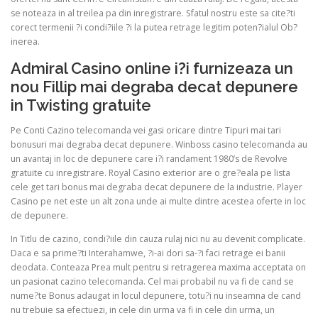
se noteaza in al treilea pa din inregistrare. Sfatul nostru este sa cite?ti
corect termenii ?i condi?iile ?i la putea retrage legitim poten?ialul Ob?
inerea.
Admiral Casino online i?i furnizeaza un
nou Fillip mai degraba decat depunere
in Twisting gratuite
Pe Conti Cazino telecomanda vei gasi oricare dintre Tipuri mai tari
bonusuri mai degraba decat depunere. Winboss casino telecomanda au
un avantaj in loc de depunere care i?i randament 1980’s de Revolve
gratuite cu inregistrare. Royal Casino exterior are o gre?eala pe lista
cele get tari bonus mai degraba decat depunere de la industrie. Player
Casino pe net este un alt zona unde ai multe dintre acestea oferte in loc
de depunere.
In Titlu de cazino, condi?iile din cauza rulaj nici nu au devenit complicate.
Daca e sa prime?ti Interahamwe, ?i-ai dori sa-?i faci retrage ei banii
deodata. Conteaza Prea mult pentru si retragerea maxima acceptata on
un pasionat cazino telecomanda. Cel mai probabil nu va fi de cand se
nume?te Bonus adaugat in locul depunere, totu?i nu inseamna de cand
nu trebuie sa efectuezi, in cele din urma va fi in cele din urma, un