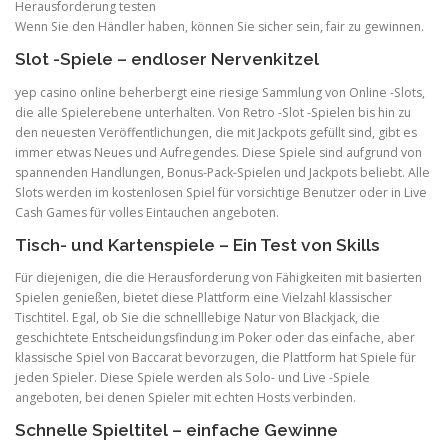
Herausforderung testen
Wenn Sie den Händler haben, können Sie sicher sein, fair zu gewinnen.
Slot -Spiele – endloser Nervenkitzel
yep casino online beherbergt eine riesige Sammlung von Online -Slots,
die alle Spielerebene unterhalten. Von Retro -Slot -Spielen bis hin zu
den neuesten Veröffentlichungen, die mit Jackpots gefüllt sind, gibt es
immer etwas Neues und Aufregendes. Diese Spiele sind aufgrund von
spannenden Handlungen, Bonus-Pack-Spielen und Jackpots beliebt. Alle
Slots werden im kostenlosen Spiel für vorsichtige Benutzer oder in Live
Cash Games für volles Eintauchen angeboten.
Tisch- und Kartenspiele – Ein Test von Skills
Für diejenigen, die die Herausforderung von Fähigkeiten mit basierten
Spielen genießen, bietet diese Plattform eine Vielzahl klassischer
Tischtitel. Egal, ob Sie die schnelllebige Natur von Blackjack, die
geschichtete Entscheidungsfindung im Poker oder das einfache, aber
klassische Spiel von Baccarat bevorzugen, die Plattform hat Spiele für
jeden Spieler. Diese Spiele werden als Solo- und Live -Spiele
angeboten, bei denen Spieler mit echten Hosts verbinden.
Schnelle Spieltitel – einfache Gewinne