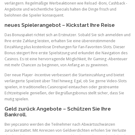
verlängern. Regelmäßige Werbeaktionen wie Reload -Boni, Cashback -
Angebote und wöchentliche Specials halten die Dinge frisch und
belohnen die Spieler konsequent.
neues Spielerangebot – Kickstart Ihre Reise
Das Bonuspaket richtet sich an Erstnutzer. Sobald Sie sich anmelden und
Ihre erste Zahlung leisten, erhalten Sie eine übereinstimmende
Einzahlung plus kostenlose Drehungen für Fan-Favoriten-Slots. Dieser
Bonus steigert Ihre erste Spielsitzung und erkundet die Navigation des
Casinos. Es ist eine hervorragende Möglichkeit, Ihr Gaming -Abenteuer
mit mehr Chancen zu beginnen, von Anfang an zu gewinnen.
Der neue Player -Incentive verbessert die Starteinzahlung und bietet
verlängerte Spielzeit über Titel hinweg. Egal, ob Sie gerne Video-Slots
spielen, in traditionelles Casinospiel eintauchen oder gestreamte
Echtzeitspiele genießen, der Begrüßungsbonus stellt sicher, dass Sie
mutig spielen.
Geld zurück Angebote – Schützen Sie Ihre
Bankroll.
Bei yepcasino werden die Teilnehmer nach Abwärtsschwänzen
zurückerstattet. Mit Anreizen von Geldverdichten erholen Sie Verluste