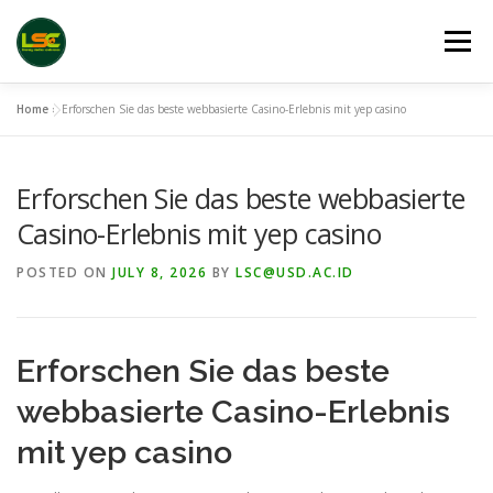
Skip
to
Menu
content
Home
»
Erforschen Sie das beste webbasierte Casino-Erlebnis mit yep casino
HOME
LSC 2026 REGISTRATION
Erforschen Sie das beste webbasierte
ACCEPTED ABSTRACTS
VENUES
LINKS
Casino-Erlebnis mit yep casino
POSTED ON
JULY 8, 2026
BY
LSC@USD.AC.ID
PUBLICATION CHANNELS
ARCHIVE
GALLERY
Erforschen Sie das beste
webbasierte Casino-Erlebnis
mit yep casino