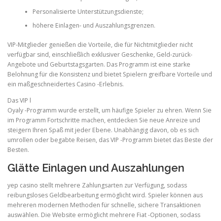
Personalisierte Unterstützungsdienste;
höhere Einlagen- und Auszahlungsgrenzen.
VIP-Mitglieder genießen die Vorteile, die für Nichtmitglieder nicht
verfügbar sind, einschließlich exklusiver Geschenke, Geld-zurück-
Angebote und Geburtstagsgarten. Das Programm ist eine starke
Belohnung für die Konsistenz und bietet Spielern greifbare Vorteile und
ein maßgeschneidertes Casino -Erlebnis.
Das VIP l
Oyaly -Programm wurde erstellt, um häufige Spieler zu ehren. Wenn Sie
im Programm Fortschritte machen, entdecken Sie neue Anreize und
steigern Ihren Spaß mit jeder Ebene. Unabhängig davon, ob es sich
umrollen oder begabte Reisen, das VIP -Programm bietet das Beste der
Besten.
Glätte Einlagen und Auszahlungen
yep casino stellt mehrere Zahlungsarten zur Verfügung, sodass
reibungsloses Geldbearbeitung ermöglicht wird. Spieler können aus
mehreren modernen Methoden für schnelle, sichere Transaktionen
auswählen. Die Website ermöglicht mehrere Fiat -Optionen, sodass